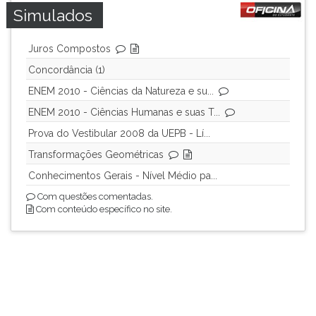
Simulados
ouvir
essa
instrução
Juros Compostos
novamente.
Concordância (1)
ENEM 2010 - Ciências da Natureza e su...
ENEM 2010 - Ciências Humanas e suas T...
Prova do Vestibular 2008 da UEPB - Lí...
Transformações Geométricas
Conhecimentos Gerais - Nível Médio pa...
Com questões comentadas.
Com conteúdo específico no site.