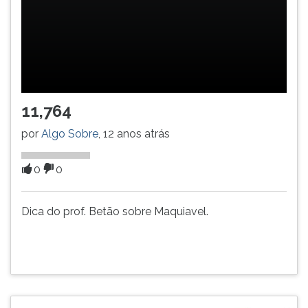
(primeira
tecla
à
direita
do
F).
Para
11,764
ir
ao
por
Algo Sobre
, 12 anos atrás
menu
principal
0
0
pressione
a
tecla
Dica do prof. Betão sobre Maquiavel.
J
e
depois
F.
Pressione
F
para