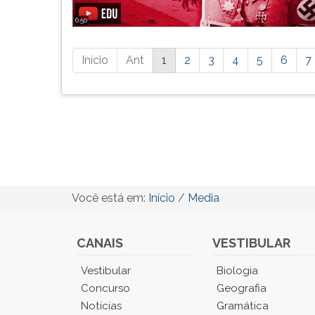
6:50
Está
Início
Ant
1
2
3
4
5
6
7
página
possui
mais
resultados,
pressione
tab
e
ENTER
para
Você está em:
Início
/
Media
ir
a
próxima
CANAIS
VESTIBULAR
página.
Você
Vestibular
Biologia
está
Concurso
Geografia
no
Notícias
Gramática
Menu