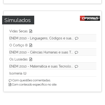
ouvir
essa
instrução
Simulados
novamente.
Vidas Secas
ENEM 2010 - Linguagens, Códigos e sua...
O Cortiço (I)
ENEM 2010 - Ciências Humanas e suas T...
Os Lusíadas
ENEM 2010 - Matemática e suas Tecnolo...
Isomeria (1)
Com questões comentadas.
Com conteúdo específico no site.