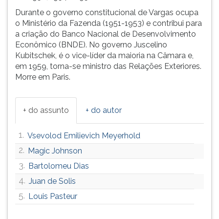
(primeira
Durante o governo constitucional de Vargas ocupa
tecla
o Ministério da Fazenda (1951-1953) e contribui para
à
a criação do Banco Nacional de Desenvolvimento
direita
Econômico (BNDE). No governo Juscelino
do
Kubitschek, é o vice-líder da maioria na Câmara e,
F).
em 1959, torna-se ministro das Relações Exteriores.
Para
Morre em Paris.
ir
ao
menu
+ do assunto
+ do autor
principal
pressione
a
1.
Vsevolod Emilievich Meyerhold
tecla
2.
Magic Johnson
J
3.
e
Bartolomeu Dias
depois
4.
Juan de Solis
F.
5.
Louis Pasteur
Pressione
F
para