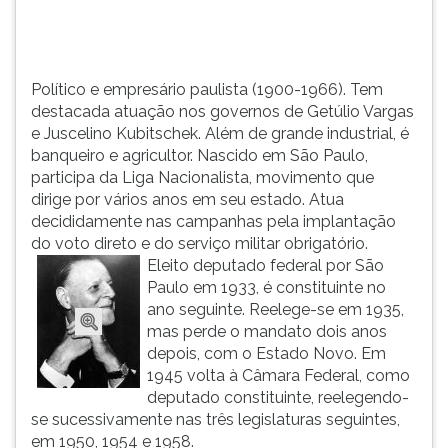
TAB
e
depois
F.
Político e empresário paulista (1900-1966). Tem
Para
destacada atuação nos governos de Getúlio Vargas
pausar
e Juscelino Kubitschek. Além de grande industrial, é
a
banqueiro e agricultor. Nascido em São Paulo,
leitura
participa da Liga Nacionalista, movimento que
pressione
dirige por vários anos em seu estado. Atua
D
decididamente nas campanhas pela implantação
(primeira
do voto direto e do serviço militar obrigatório.
tecla
Eleito deputado federal por São
à
Paulo em 1933, é constituinte no
esquerda
ano seguinte. Reelege-se em 1935,
do
mas perde o mandato dois anos
F),
depois, com o Estado Novo. Em
para
1945 volta à Câmara Federal, como
continuar
deputado constituinte, reelegendo-
pressione
se sucessivamente nas três legislaturas seguintes,
G
em 1950, 1954 e 1958.