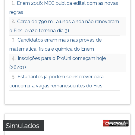
1.
Enem 2016: MEC publica edital com as novas
ouvir
regras
essa
instrução
2.
Cerca de 790 mil alunos ainda não renovaram
novamente.
o Fies; prazo termina dia 31
3.
Candidatos erram mais nas provas de
matemática, física e química do Enem
4.
Inscrições para o ProUni começam hoje
(26/01)
5.
Estudantes já podem se inscrever para
concorrer a vagas remanescentes do Fies
Simulados