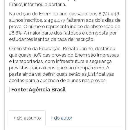
(primeira
Erário”, informou a portaria.
tecla
Na edição do Enem do ano passado, dos 8.721.946
à
alunos inscritos, 2.494.477 faltaram aos dois dias de
direita
prova. O número representa índice de abstenção de
do
28,6%. A maior parte dos faltosos é composta por
F).
estudantes isentos da taxa de inscrição.
Para
ir
O ministro da Educação, Renato Janine, destacou
ao
que quase 30% das provas do Enem são impressas
menu
e transportadas, com infraestrutura e segurança
principal
previstas, para alunos que não comparecem. A
pressione
pasta ainda vai definir quais serão as justificativas
a
aceitas para a ausência de alunos nas provas.
tecla
Fonte: Agência Brasil
J
e
depois
F.
Pressione
+ do assunto
+ do autor
F
para