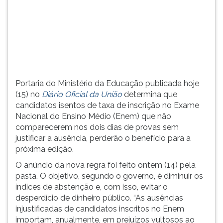
justificar
TAB
a
e
ausência,
depois
perderão
F.
o
Para
benefício
pausar
par...
a
Portaria do Ministério da Educação publicada hoje
leitura
(15) no
Diário Oficial da União
determina que
pressione
candidatos isentos de taxa de inscrição no Exame
D
Nacional do Ensino Médio (Enem) que não
(primeira
comparecerem nos dois dias de provas sem
tecla
justificar a ausência, perderão o benefício para a
à
próxima edição.
esquerda
do
O anúncio da nova regra foi feito ontem (14) pela
F),
pasta. O objetivo, segundo o governo, é diminuir os
para
índices de abstenção e, com isso, evitar o
continuar
desperdício de dinheiro público. “As ausências
pressione
injustificadas de candidatos inscritos no Enem
G
importam, anualmente, em prejuízos vultosos ao