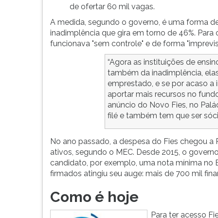
de ofertar 60 mil vagas.
G
(primeira
A medida, segundo o governo, é uma forma de 
tecla
inadimplência que gira em torno de 46%. Para 
à
funcionava "sem controle" e de forma "imprevi
direita
do
“Agora as instituições de ensin
F).
também da inadimplência, elas 
Para
emprestado, e se por acaso a 
ir
aportar mais recursos no fundo 
ao
anúncio do Novo Fies, no Palá
menu
filé e também tem que ser sóci
principal
pressione
No ano passado, a despesa do Fies chegou a R
a
ativos, segundo o MEC. Desde 2015, o govern
tecla
candidato, por exemplo, uma nota mínima no 
J
firmados atingiu seu auge: mais de 700 mil fin
e
depois
Como é hoje
F.
Pressione
Para ter acesso Fi