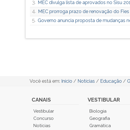
3.
MEC divulga lista de aprovados no Sisu 2
4.
MEC prorroga prazo de renovação do Fies
5.
Governo anuncia proposta de mudanças no
Você está em:
Início
/
Notícias
/
Educação
/
G
CANAIS
VESTIBULAR
Você
Vestibular
Biologia
está
Concurso
Geografia
no
Notícias
Gramática
Menu