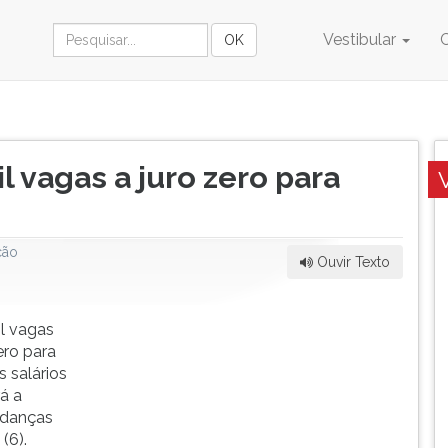
Vestibular
 vagas a juro zero para
ção
Ouvir Texto
il vagas
ero para
s salários
á a
udanças
(6).