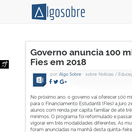
No
Pressione
próximo
TAB
Título
ano,
e
Governo anuncia 100 mil
do
o
depois
artigo:
Fies em 2018
governo
F
vai
para
oferecer
ouvir
por:
Algo Sobre
sobre:
Notícias / Educa
100
o
mil
conteúdo
vagas
principal
No próximo ano, o governo vai oferecer 100 m
para
desta
para o Financiamento Estudantil (Fies) a juro z
o
tela.
alunos com renda per capita familiar de até trê
Financiamento
Para
mínimos. O programa foi reformulado e passar
Estudantil
pular
vigorar em três modalidades diferentes. As m
(Fies)
essa
foram anunciadas na manhã desta quinta-feira 