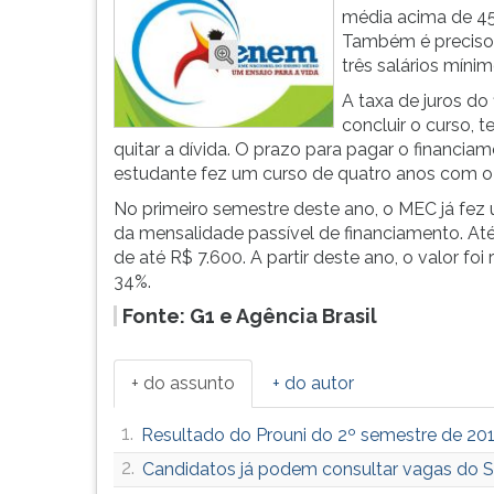
F
média acima de 45
para
Também é preciso t
ouvir
três salários mínim
essa
A taxa de juros do
instrução
concluir o curso,
novamente.
quitar a dívida. O prazo para pagar o financiam
estudante fez um curso de quatro anos com o F
No primeiro semestre deste ano, o MEC já fez
da mensalidade passível de financiamento. Até
de até R$ 7.600. A partir deste ano, o valor f
34%.
Fonte: G1 e Agência Brasil
+ do assunto
+ do autor
1.
Resultado do Prouni do 2º semestre de 20
2.
Candidatos já podem consultar vagas do S