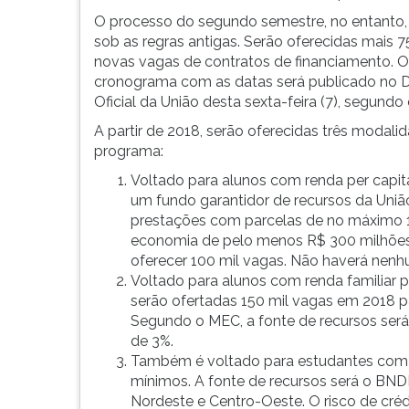
a
leitura
juro
pressione
O processo do segundo semestre, no entanto,
zero
TAB
sob as regras antigas. Serão oferecidas mais 7
para
e
novas vagas de contratos de financiamento. O
alunos
depois
cronograma com as datas será publicado no D
com
F.
Oficial da União desta sexta-feira (7), segundo
renda
Para
A partir de 2018, serão oferecidas três modali
per
pausar
programa:
capita
a
Voltado para alunos com renda per capita
familiar
leitura
um fundo garantidor de recursos da União
de
pressione
prestações com parcelas de no máximo 
...
D
economia de pelo menos R$ 300 milhões 
(primeira
oferecer 100 mil vagas. Não haverá nenhu
tecla
Voltado para alunos com renda familiar p
à
serão ofertadas 150 mil vagas em 2018 p
esquerda
Segundo o MEC, a fonte de recursos será d
do
de 3%.
F),
Também é voltado para estudantes com re
para
mínimos. A fonte de recursos será o BND
continuar
Nordeste e Centro-Oeste. O risco de cré
pressione