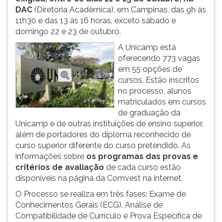
DAC
(Diretoria Acadêmica), em Campinas, das 9h às
ouvir
11h30 e das 13 às 16 horas, exceto sábado e
essa
domingo 22 e 23 de outubro.
instrução
novamente.
A Unicamp está
oferecendo 773 vagas
em 55 opções de
cursos. Estão inscritos
no processo, alunos
matriculados em cursos
de graduação da
Unicamp e de outras instituições de ensino superior,
além de portadores do diploma reconhecido de
curso superior diferente do curso pretendido. As
informações sobre
os programas das provas e
critérios de avaliação
de cada curso estão
disponíveis na página da Comvest na internet.
O Processo se realiza em três fases: Exame de
Conhecimentos Gerais (ECG), Análise de
Compatibilidade de Currículo e Prova Específica de