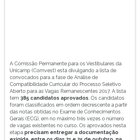
(primeira
tecla
à
direita
do
F).
Para
ir
ao
A Comissão Permanente para os Vestibulares da
menu
Unicamp (Comvest) está divulgando a lista de
principal
convocados para a fase de Análise de
pressione
Compatibilidade Curricular do Processo Seletivo
a
Aberto para as Vagas Remanescentes 2017. A lista
tecla
tem
385 candidatos aprovados
. Os candidatos
J
foram classificados em ordem decrescente a partir
e
das notas obtidas no Exame de Conhecimentos
depois
Gerais (ECG), em no máximo três vezes o número
F.
de vagas existentes no curso. Os aprovados nesta
Pressione
etapa
precisam entregar a documentação
F
exigida, entre os dias 21 e 25 de outubro, na
para