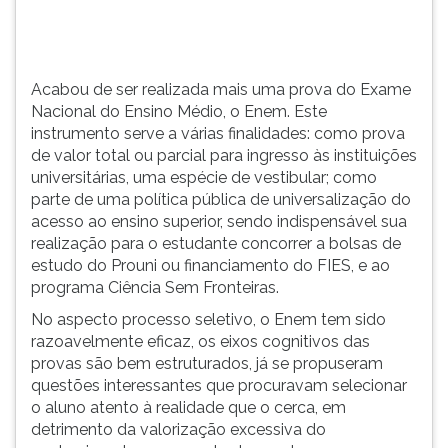
estruturados,
TAB
já
e
se
depois
propuseram
F.
Acabou de ser realizada mais uma prova do Exame
questões
Para
Nacional do Ensino Médio, o Enem. Este
...
pausar
instrumento serve a várias finalidades: como prova
a
de valor total ou parcial para ingresso às instituições
leitura
universitárias, uma espécie de vestibular; como
pressione
parte de uma política pública de universalização do
D
acesso ao ensino superior, sendo indispensável sua
(primeira
realização para o estudante concorrer a bolsas de
tecla
estudo do Prouni ou financiamento do FIES, e ao
à
programa Ciência Sem Fronteiras.
esquerda
No aspecto processo seletivo, o Enem tem sido
do
razoavelmente eficaz, os eixos cognitivos das
F),
provas são bem estruturados, já se propuseram
para
questões interessantes que procuravam selecionar
continuar
o aluno atento à realidade que o cerca, em
pressione
detrimento da valorização excessiva do
G