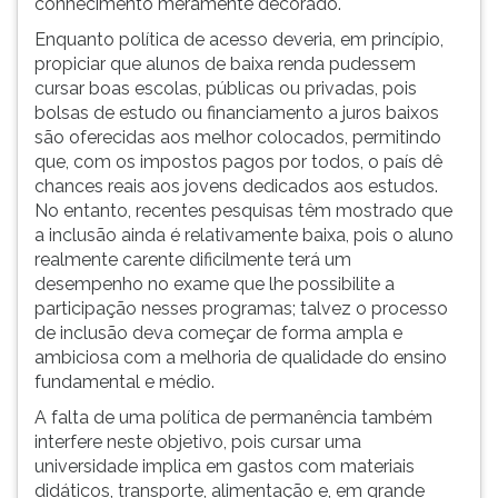
conhecimento meramente decorado.
(primeira
tecla
Enquanto política de acesso deveria, em princípio,
à
propiciar que alunos de baixa renda pudessem
direita
cursar boas escolas, públicas ou privadas, pois
do
bolsas de estudo ou financiamento a juros baixos
F).
são oferecidas aos melhor colocados, permitindo
Para
que, com os impostos pagos por todos, o país dê
ir
chances reais aos jovens dedicados aos estudos.
ao
No entanto, recentes pesquisas têm mostrado que
menu
a inclusão ainda é relativamente baixa, pois o aluno
principal
realmente carente dificilmente terá um
pressione
desempenho no exame que lhe possibilite a
a
participação nesses programas; talvez o processo
tecla
de inclusão deva começar de forma ampla e
J
ambiciosa com a melhoria de qualidade do ensino
e
fundamental e médio.
depois
A falta de uma política de permanência também
F.
interfere neste objetivo, pois cursar uma
Pressione
universidade implica em gastos com materiais
F
didáticos, transporte, alimentação e, em grande
para