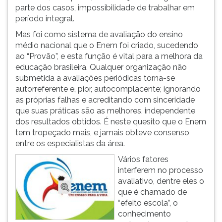
parte dos casos, impossibilidade de trabalhar em
ouvir
período integral.
essa
instrução
Mas foi como sistema de avaliação do ensino
novamente.
médio nacional que o Enem foi criado, sucedendo
ao “Provão”, e esta função é vital para a melhora da
educação brasileira. Qualquer organização não
submetida a avaliações periódicas torna-se
autorreferente e, pior, autocomplacente; ignorando
as próprias falhas e acreditando com sinceridade
que suas práticas são as melhores, independente
dos resultados obtidos. É neste quesito que o Enem
tem tropeçado mais, e jamais obteve consenso
entre os especialistas da área.
Vários fatores
interferem no processo
avaliativo, dentre eles o
que é chamado de
“efeito escola”, o
conhecimento