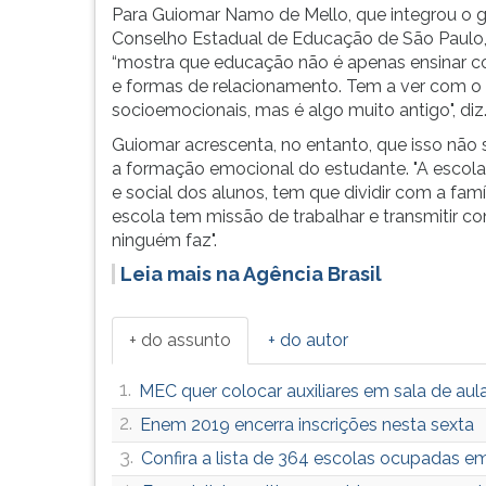
Para Guiomar Namo de Mello, que integrou 
G
Conselho Estadual de Educação de São Paulo,
(primeira
“mostra que educação não é apenas ensinar c
tecla
e formas de relacionamento. Tem a ver com o
à
socioemocionais, mas é algo muito antigo", diz
direita
do
Guiomar acrescenta, no entanto, que isso não s
F).
a formação emocional do estudante. "A escola
Para
e social dos alunos, tem que dividir com a fam
ir
escola tem missão de trabalhar e transmitir co
ao
ninguém faz".
menu
Leia mais na Agência Brasil
principal
pressione
a
+ do assunto
+ do autor
tecla
J
1.
MEC quer colocar auxiliares em sala de aul
e
2.
depois
Enem 2019 encerra inscrições nesta sexta
F.
3.
Confira a lista de 364 escolas ocupadas e
Pressione