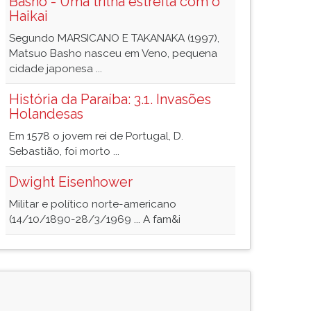
Basho - Uma trilha estreita com o
Haikai
Segundo MARSICANO E TAKANAKA (1997),
Matsuo Basho nasceu em Veno, pequena
cidade japonesa ...
História da Paraíba: 3.1. Invasões
Holandesas
Em 1578 o jovem rei de Portugal, D.
Sebastião, foi morto ...
Dwight Eisenhower
Militar e político norte-americano
(14/10/1890-28/3/1969 ... A fam&i