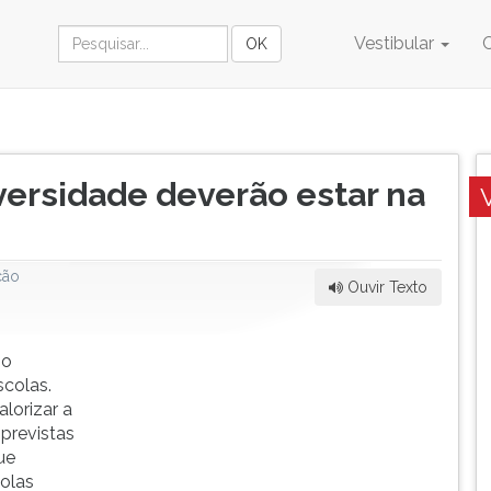
Vestibular
versidade deverão estar na
ção
Ouvir Texto
 o
scolas.
lorizar a
previstas
ue
colas