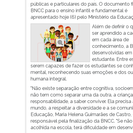
das
leitura
públicas e particulares do país. O documento f
escolas.
pressione
BNCC para o ensino infantil e fundamental é
Além
TAB
apresentado hoje (6) pelo Ministério da Educa
disso,
e
os
depois
Além de definir o 
estudantes
F.
ser aprendido a ca
deverão
Para
em cada área de
acolher...
pausar
conhecimento, a B
a
desenvolvidas em t
leitura
estudante. Entre 
pressione
serem capazes de fazer os estudantes se conhe
D
mental, reconhecendo suas emoções e dos out
(primeira
humana integral.
tecla
"Não existe separação entre cognitiva, socioem
à
não tem como separar uma da outra, a criança pr
esquerda
responsabilidade, a saber conviver. Ela precisa
do
mundo, a respeitar a diversidade e a se comunic
F),
Educação, Maria Helena Guimarães de Castro, 
para
responsável pela finalização da BNCC. "Se nã
continuar
acolhida na escola, terá dificuldade em desen
pressione