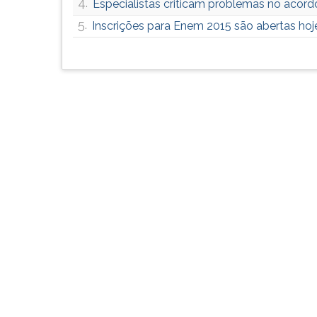
4.
Especialistas criticam problemas no acord
F
para
5.
Inscrições para Enem 2015 são abertas hoj
ouvir
essa
instrução
novamente.