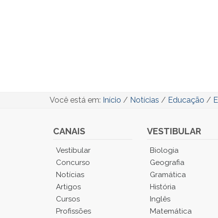
Você está em:
Início
/
Notícias
/
Educação
/
E
CANAIS
VESTIBULAR
Você
Vestibular
Biologia
está
Concurso
Geografia
no
Notícias
Gramática
Menu
Artigos
História
Principal.
Cursos
Inglês
Pressione
TAB
Profissões
Matemática