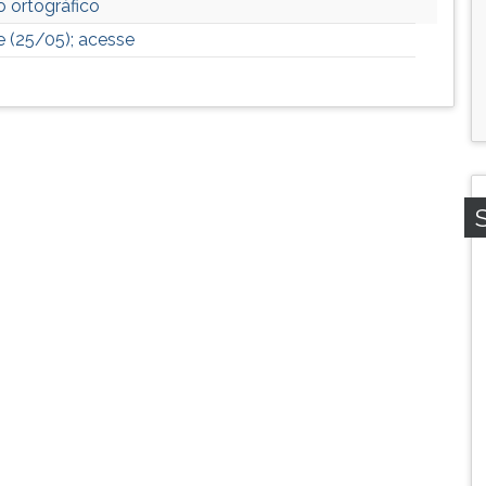
o ortográfico
e (25/05); acesse