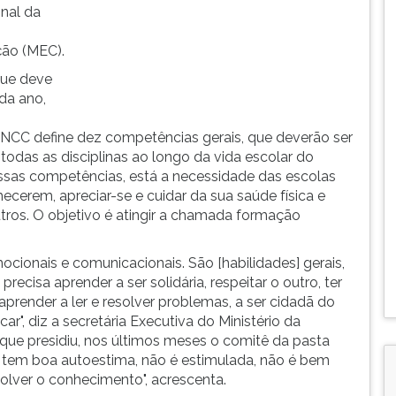
inal da
ção (MEC).
que deve
da ano,
NCC define dez competências gerais, que deverão ser
odas as disciplinas ao longo da vida escolar do
essas competências, está a necessidade das escolas
cerem, apreciar-se e cuidar da sua saúde física e
ros. O objetivo é atingir a chamada formação
ocionais e comunicacionais. São [habilidades] gerais,
ecisa aprender a ser solidária, respeitar o outro, ter
 aprender a ler e resolver problemas, a ser cidadã do
ar", diz a secretária Executiva do Ministério da
que presidiu, nos últimos meses o comitê da pasta
o tem boa autoestima, não é estimulada, não é bem
volver o conhecimento", acrescenta.