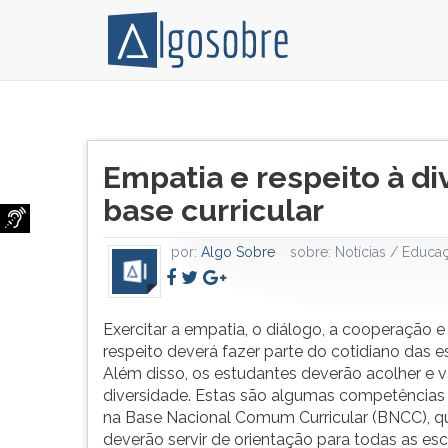
Exercitar
Pressione
a
TAB
Título
empatia,
e
Empatia e respeito à di
do
o
depois
artigo:
base curricular
diálogo,
F
a
para
cooperação
ouvir
por:
Algo Sobre
sobre:
Notícias / Educa
e
o
o
conteúdo
respeito
principal
Exercitar a empatia, o diálogo, a cooperação e
deverá
desta
respeito deverá fazer parte do cotidiano das e
fazer
tela.
Além disso, os estudantes deverão acolher e va
parte
Para
diversidade. Estas são algumas competências 
do
pular
na Base Nacional Comum Curricular (BNCC), q
cotidiano
essa
deverão servir de orientação para todas as es