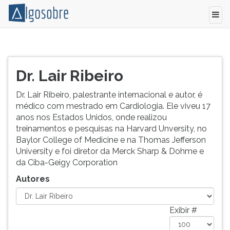
Relação
Pressione
de
TAB
todos
e
Dr. Lair Ribeiro
os
depois
autores
F
Dr. Lair Ribeiro, palestrante internacional e autor, é
e
para
médico com mestrado em Cardiologia. Ele viveu 17
colaboradores
ouvir
anos nos Estados Unidos, onde realizou
do
o
treinamentos e pesquisas na Harvard Unversity, no
Algo
conteúdo
Baylor College of Medicine e na Thomas Jefferson
Sobre.
principal
University e foi diretor da Merck Sharp & Dohme e
desta
da Ciba-Geigy Corporation
tela.
Autores
Para
pular
essa
Exibir #
leitura
pressione