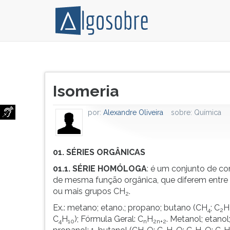
Isomeria
Pressione
é
TAB
Título
o
e
Isomeria
do
fenômeno
depois
artigo:
pelo
F
por:
Alexandre Oliveira
sobre:
Química
qual
para
o
ouvir
mesmo
o
grupo
conteúdo
01. SÉRIES ORGÂNICAS
de
principal
01.1. SÉRIE HOMÓLOGA
: é um conjunto de c
átomos
desta
de mesma função orgânica, que diferem entre
dá
tela.
ou mais grupos CH
.
2
origem
Para
Ex.: metano; etano.; propano; butano (CH
; C
H
a
pular
4
2
C
H
); Fórmula Geral: C
H
. Metanol; etanol;
substâncias
essa
4
10
n
2n+2