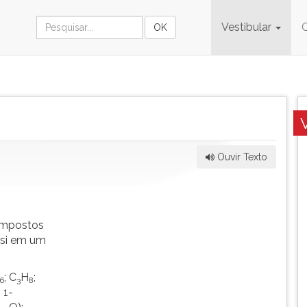
Vestibular
Ouvir Texto
ompostos
 si em um
; C
H
;
6
3
8
 1-