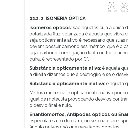
02.2. 2. ISOMERIA ÓPTICA
Isômeros ópticos
: são aqueles cuja a única
polarizada (luz polarizada é aquela que vibr
seja opticamente ativo é necessário que suas m
devem possuir carbono assimétrico, que é o ca
seja, carbono com ligação dupla ou tripla nun
quiral é representado por C*.
Substância opticamente ativa
: é aquela qu
a direita dizemos que é dextrógiro e se o desv
Substância opticamente inativa
: é aquela 
Mistura racêmica: é opticamente inativa por
igual de molécula provocando desvios contrári
o desvio final é nulo.
Enantiomorfos, Antípodas ópticos ou En
especulares um do outro, ou seja não são sup
ângulo (ativos), só que para lados opostos.