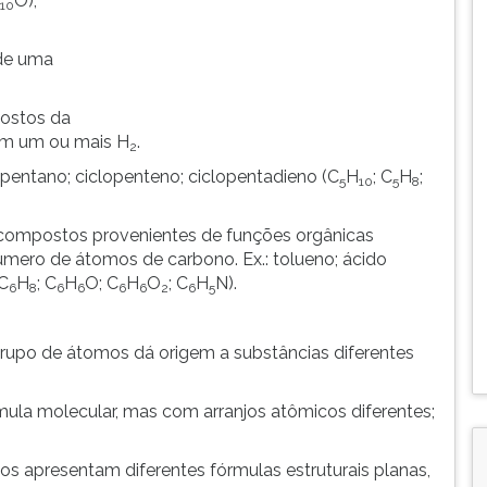
O);
10
 de uma
postos da
em um ou mais H
.
2
lopentano; ciclopenteno; ciclopentadieno (C
H
; C
H
;
5
10
5
8
 compostos provenientes de funções orgânicas
ero de átomos de carbono. Ex.: tolueno; ácido
(C
H
; C
H
O; C
H
O
; C
H
N).
6
8
6
6
6
6
2
6
5
rupo de átomos dá origem a substâncias diferentes
la molecular, mas com arranjos atômicos diferentes;
s apresentam diferentes fórmulas estruturais planas,