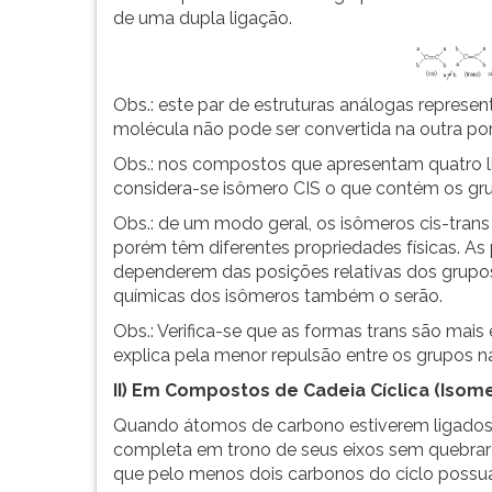
de uma dupla ligação.
Obs.: este par de estruturas análogas represe
molécula não pode ser convertida na outra po
Obs.: nos compostos que apresentam quatro li
considera-se isômero CIS o que contém os g
Obs.: de um modo geral, os isômeros cis-tra
porém têm diferentes propriedades físicas. As
dependerem das posições relativas dos grupos;
químicas dos isômeros também o serão.
Obs.: Verifica-se que as formas trans são mais 
explica pela menor repulsão entre os grupos na
II) Em Compostos de Cadeia Cíclica (Isom
Quando átomos de carbono estiverem ligados 
completa em trono de seus eixos sem quebrar o
que pelo menos dois carbonos do ciclo possuam