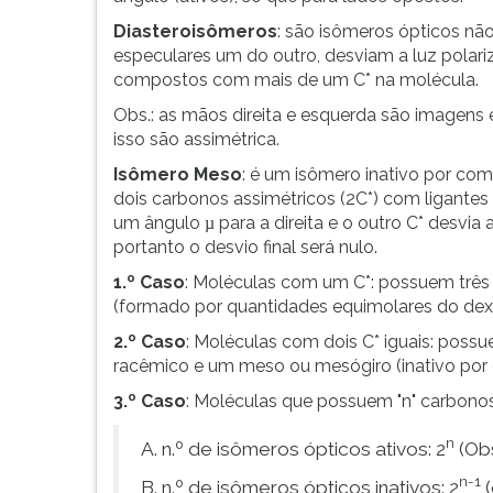
Diasteroisômeros
: são isômeros ópticos não
especulares um do outro, desviam a luz polari
compostos com mais de um C* na molécula.
Obs.: as mãos direita e esquerda são imagens 
isso são assimétrica.
Isômero Meso
: é um isômero inativo por co
dois carbonos assimétricos (2C*) com ligantes
um ângulo
para a direita e o outro C* desvia
µ
portanto o desvio final será nulo.
1.º Caso
: Moléculas com um C*: possuem três
(formado por quantidades equimolares do dextr
2.º Caso
: Moléculas com dois C* iguais: poss
racêmico e um meso ou mesógiro (inativo por
3.º Caso
: Moléculas que possuem "n" carbonos
n
A. n.º de isômeros ópticos ativos: 2
(Obs
n-1
B. n.º de isômeros ópticos inativos: 2
(