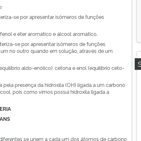
o;
teriza-se por apresentar isômeros de funções
; fenol e éter aromático e álcool aromático.
cteriza-se por apresentar isômeros de funções
m um no outro quando em solução, através de um
quilíbrio aldo-enólico), cetona e enol (equilíbrio ceto-
a pela presença da hidroxila (OH) ligada a um carbono
cool, pois como vimos possui hidroxila ligada a
ERIA
RANS
diferentes se unem a cada um dos átomos de carbono