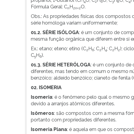
propanol; 1-butanol (CH
O; C
H
O; C
H
O; C
H
diferentes
leitura
4
2
6
3
8
4
Fórmula Geral: C
H
O.
devido
pressione
n
2n+2
a
TAB
Obs.: As propriedades físicas dos compostos
arranjos
e
série homóloga variam uniformemente;
atômicos
depois
01.2. SÉRIE ISÓLOGA
: é um conjunto de com
diferentes.
F.
mesma função orgânica que diferem entre si 
Para
pausar
Ex.: etano; eteno; etino (C
H
; C
H
; C
H
); cic
2
6
2
4
2
2
a
C
H
).
5
6
leitura
01.3. SÉRIE HETERÓLOGA
: é um conjunto de
pressione
diferentes, mas tendo em comum o mesmo núm
D
benzóico; aldeído benzóico; cianeto de fenila 
(primeira
tecla
02. ISOMERIA
à
Isomeria
: é o fenômeno pelo qual o mesmo g
esquerda
devido a arranjos atômicos diferentes.
do
F),
Isômeros
: são compostos com a mesma fórmu
para
portanto com propriedades diferentes.
continuar
Isomeria Plana
: é aquela em que os composto
pressione