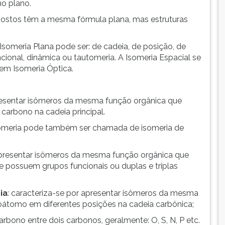
no plano.
ostos têm a mesma fórmula plana, mas estruturas
 Isomeria Plana pode ser: de cadeia, de posição, de
onal, dinâmica ou tautomeria. A Isomeria Espacial se
 em Isomeria Óptica.
presentar isômeros da mesma função orgânica que
arbono na cadeia principal.
someria pode também ser chamada de isomeria de
 apresentar isômeros da mesma função orgânica que
 possuem grupos funcionais ou duplas e triplas
ia
: caracteriza-se por apresentar isômeros da mesma
oátomo em diferentes posições na cadeia carbônica;
bono entre dois carbonos, geralmente: O, S, N, P etc.