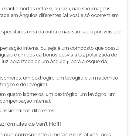
 enantiomorfos entre si, ou seja, não são imagens
zada em Ângulos diferentes (ativos) e só ocorrem em
especulares uma da outra e não são superponíveis, por
mpensação interna, ou seja é um composto que possui
 iguais e um dos carbonos desvia a luz polarizada de
 a luz polarizada de um ângulo
para a esquerda,
µ
 isômeros: um dextrógiro, um levógiro e um racêmico
ógiro e do levógiro).
uem quatro isômeros: um dextrógiro, um levógiro, um
 compensação interna).
 assimétricos diferentes:
.: fórmulas de Van't Hoff)
o que corresponde à metade dos ativos, pois