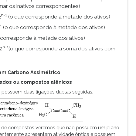
mar os inativos correspondentes)
n-1
2
(o que corresponde à metade dos ativos)
1
(o que corresponde à metade dos ativos)
 corresponde à metade dos ativos)
n-1
 2
(o que corresponde à soma dos ativos com
uem Carbono Assimétrico
lados ou compostos alênicos
possuem duas ligações duplas seguidas.
os de compostos veremos que não possuem um plano
equentemente apresentam atividade óptica e possuem