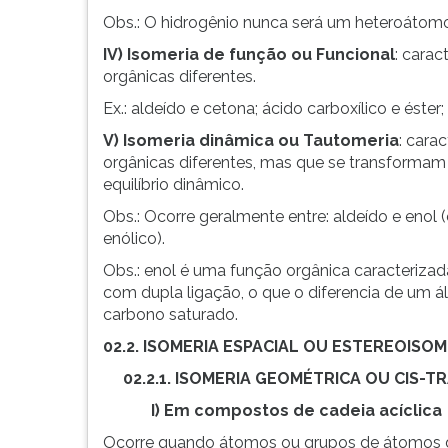
F
Obs.: O hidrogênio nunca será um heteroátom
para
ouvir
IV) Isomeria de função ou Funcional
: carac
essa
orgânicas diferentes.
instrução
Ex.: aldeído e cetona; ácido carboxílico e éster
novamente.
V) Isomeria dinâmica ou Tautomeria
: cara
orgânicas diferentes, mas que se transforma
equilíbrio dinâmico.
Obs.: Ocorre geralmente entre: aldeído e enol (e
enólico).
Obs.: enol é uma função orgânica caracterizad
com dupla ligação, o que o diferencia de um ál
carbono saturado.
02.2. ISOMERIA ESPACIAL OU ESTEREOISOM
02.2.1. ISOMERIA GEOMÉTRICA OU CIS-T
I) Em compostos de cadeia acíclica
Ocorre quando átomos ou grupos de átomos 