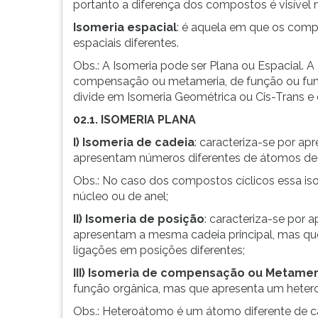
portanto a diferença dos compostos é visível 
G
(primeira
Isomeria espacial
: é aquela em que os comp
tecla
espaciais diferentes.
à
Obs.: A Isomeria pode ser Plana ou Espacial. A
direita
compensação ou metameria, de função ou funci
do
divide em Isomeria Geométrica ou Cis-Trans e
F).
02.1. ISOMERIA PLANA
Para
ir
I) Isomeria de cadeia
: caracteriza-se por a
ao
apresentam números diferentes de átomos de c
menu
Obs.: No caso dos compostos cíclicos essa i
principal
núcleo ou de anel;
pressione
a
II) Isomeria de posição
: caracteriza-se por
tecla
apresentam a mesma cadeia principal, mas que
J
ligações em posições diferentes;
e
III) Isomeria de compensação ou Metamer
depois
função orgânica, mas que apresenta um heter
F.
Pressione
Obs.: Heteroátomo é um átomo diferente de car