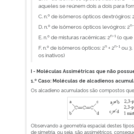
aqueles se reúnem dois a dois para for
C. n.º de isômeros ópticos dextrógiros: 
n-
D. n.º de isômeros ópticos levógiros: 2
n-1
E. n.º de misturas racêmicas: 2
(o que
n
n-1
F. n.º de isômeros ópticos: 2
+ 2
ou 3.
os inativos)
I - Moléculas Assimétricas que não poss
1.º Caso: Moléculas de alcadienos acumu
Os alcadieno acumulados são compostos que 
Observando a geometria espacial destes tip
de simetria, ou seja, são assimétricos, cons