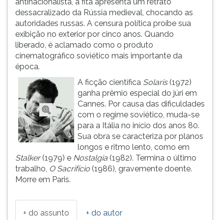
antinacionalista, a fita apresenta um retrato
(primeira
dessacralizado da Rússia medieval, chocando as
tecla
autoridades russas. A censura política proíbe sua
à
exibição no exterior por cinco anos. Quando
direita
liberado, é aclamado como o produto
do
cinematográfico soviético mais importante da
F).
época.
Para
ir
A ficção científica
Solaris
(1972)
ao
ganha prêmio especial do júri em
menu
Cannes. Por causa das dificuldades
principal
com o regime soviético, muda-se
pressione
para a Itália no início dos anos 80.
a
Sua obra se caracteriza por planos
tecla
longos e ritmo lento, como em
J
Stalker
(1979) e
Nostalgia
(1982). Termina o último
e
trabalho,
O Sacrifício
(1986), gravemente doente.
depois
Morre em Paris.
F.
Pressione
F
+ do assunto
+ do autor
para