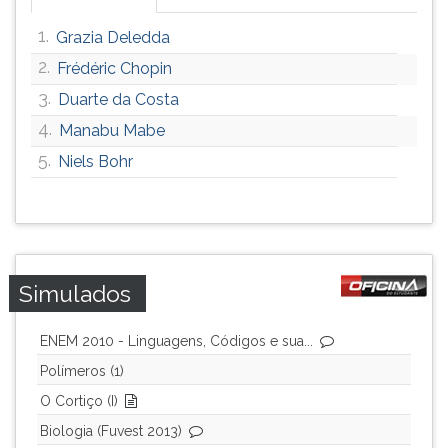
ouvir
1.
Grazia Deledda
essa
instrução
2.
Frédéric Chopin
novamente.
3.
Duarte da Costa
4.
Manabu Mabe
5.
Niels Bohr
Simulados
ENEM 2010 - Linguagens, Códigos e sua...
Polímeros (1)
O Cortiço (I)
Biologia (Fuvest 2013)