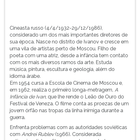
Ivanov
TAB
e
e
cresce
depois
em
F.
Cineasta russo (4/4/1932-29/12/1986),
uma
Para
considerado um dos mais importantes diretores de
v...
pausar
sua época. Nasce no distrito de Ivanov e cresce em
a
uma vila de artistas perto de Moscou. Filho de
leitura
poeta com uma atriz, desde a infância tem contato
pressione
com os mais diversos ramos da arte. Estuda
D
música, pintura, escultura e geologia, além do
(primeira
idioma árabe.
tecla
Em 1954 cursa a Escola de Cinema de Moscou e,
à
em 1962, realiza o primeiro longa-metragem
, A
esquerda
Infância de Ivan
, que lhe rende o Leão de Ouro do
do
Festival de Veneza. O filme conta as proezas de um
F),
jovem órfão nas tropas da linha inimiga durante a
para
guerra.
continuar
Enfrenta problemas com as autoridades soviéticas
pressione
com
Andrei Rublev
(1966). Considerada
G