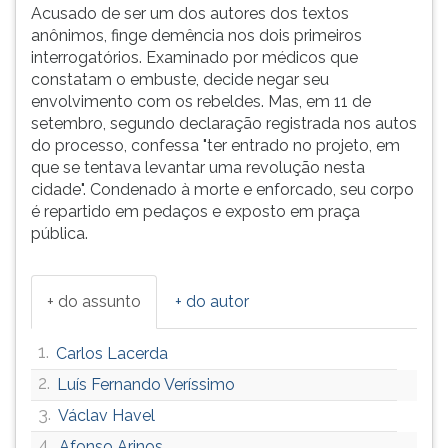
(primeira
Acusado de ser um dos autores dos textos
tecla
anônimos, finge demência nos dois primeiros
à
interrogatórios. Examinado por médicos que
direita
constatam o embuste, decide negar seu
do
envolvimento com os rebeldes. Mas, em 11 de
F).
setembro, segundo declaração registrada nos autos
Para
do processo, confessa "ter entrado no projeto, em
ir
que se tentava levantar uma revolução nesta
ao
cidade". Condenado à morte e enforcado, seu corpo
menu
é repartido em pedaços e exposto em praça
principal
pública.
pressione
a
tecla
+ do assunto
+ do autor
J
e
1.
Carlos Lacerda
depois
F.
2.
Luís Fernando Veríssimo
Pressione
3.
Václav Havel
F
4.
Afonso Arinos
para