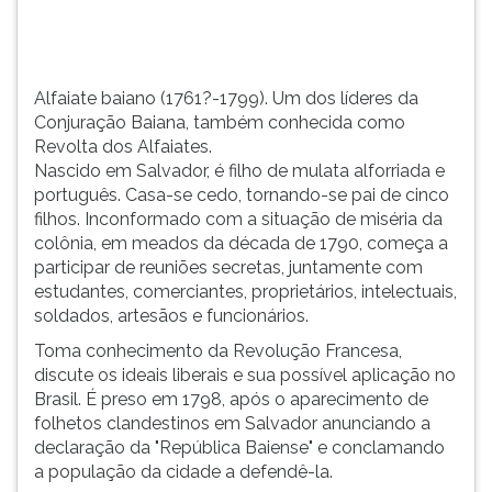
e...
TAB
e
depois
F.
Alfaiate baiano (1761?-1799). Um dos líderes da
Para
Conjuração Baiana, também conhecida como
pausar
Revolta dos Alfaiates.
a
Nascido em Salvador, é filho de mulata alforriada e
leitura
português. Casa-se cedo, tornando-se pai de cinco
pressione
filhos. Inconformado com a situação de miséria da
D
colônia, em meados da década de 1790, começa a
(primeira
participar de reuniões secretas, juntamente com
tecla
estudantes, comerciantes, proprietários, intelectuais,
à
soldados, artesãos e funcionários.
esquerda
Toma conhecimento da Revolução Francesa,
do
discute os ideais liberais e sua possível aplicação no
F),
Brasil. É preso em 1798, após o aparecimento de
para
folhetos clandestinos em Salvador anunciando a
continuar
declaração da "República Baiense" e conclamando
pressione
a população da cidade a defendê-la.
G