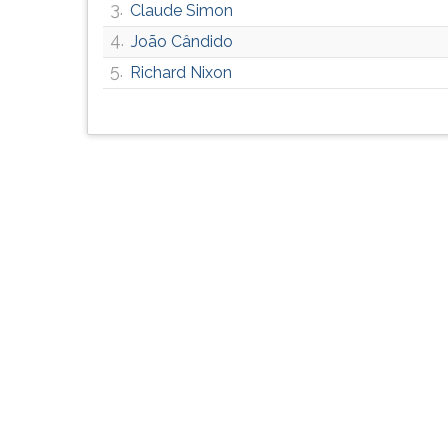
3.
Claude Simon
G
(primeira
4.
João Cândido
tecla
5.
Richard Nixon
à
direita
do
F).
Para
ir
ao
menu
principal
pressione
a
tecla
J
e
depois
F.
Pressione