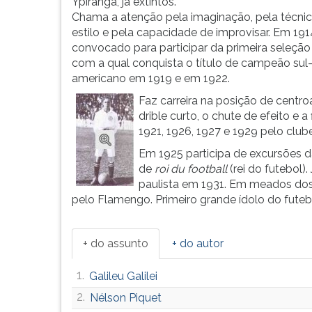
gols
leitura
Ypiranga, já extintos.
reconhecidos
pressione
Chama a atenção pela imaginação, pela técnic
pela
TAB
estilo e pela capacidade de improvisar. Em 191
Fifa,
e
convocado para participar da primeira seleção b
marca
depois
com a qual conquista o título de campeão sul
que
F.
americano em 1919 e em 1922.
supe...
Para
Faz carreira na posição de centr
pausar
drible curto, o chute de efeito e 
a
1921, 1926, 1927 e 1929 pelo club
leitura
Em 1925 participa de excursões da
pressione
de
roi du football
(rei do futebol
D
paulista em 1931. Em meados dos
(primeira
pelo Flamengo. Primeiro grande ídolo do futebo
tecla
à
esquerda
+ do assunto
+ do autor
do
F),
1.
Galileu Galilei
para
continuar
2.
Nélson Piquet
pressione