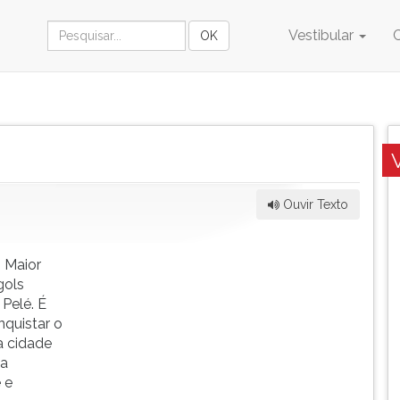
Vestibular
Ouvir Texto
 Maior
gols
Pelé. É
nquistar o
a cidade
na
 e