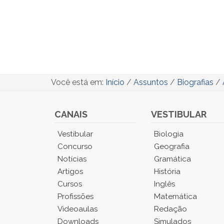
Você está em:
Início
/
Assuntos
/
Biografias
/
CANAIS
VESTIBULAR
Você
Vestibular
Biologia
está
Concurso
Geografia
no
Notícias
Gramática
Menu
Artigos
História
Principal.
Cursos
Inglês
Pressione
TAB
Profissões
Matemática
e
Videoaulas
Redação
depois
Downloads
Simulados