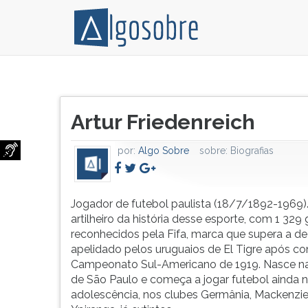
Jogador
Pressione
de
TAB
Título
futebol
e
Artur Friedenreich
do
paulista
depois
artigo:
(18/7/1892-
F
por:
Algo Sobre
sobre:
Biografias
1969).
para
Maior
ouvir
artilheiro
o
da
conteúdo
Jogador de futebol paulista (18/7/1892-1969).
história
principal
artilheiro da história desse esporte, com 1 329 
desse
desta
reconhecidos pela Fifa, marca que supera a de 
esporte,
tela.
apelidado pelos uruguaios de El Tigre após co
com
Para
Campeonato Sul-Americano de 1919. Nasce n
1
pular
de São Paulo e começa a jogar futebol ainda 
329
essa
adolescência, nos clubes Germânia, Mackenzie