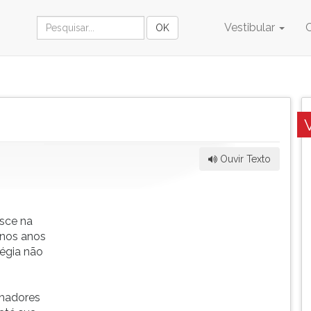
Vestibular
Ouvir Texto
sce na
l nos anos
tégia não
lhadores