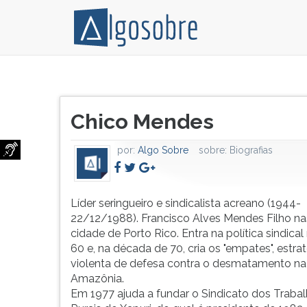
Líder
Pressione
seringueiro
TAB
Título
e
e
Chico Mendes
do
sindicalista
depois
artigo:
acreano
F
por:
Algo Sobre
sobre:
Biografias
(1944-
para
22/12/1988).
ouvir
Francisco
o
Alves
conteúdo
Líder seringueiro e sindicalista acreano (1944-
Mendes
principal
22/12/1988). Francisco Alves Mendes Filho na
Filho
desta
cidade de Porto Rico. Entra na política sindica
nasce
tela.
60 e, na década de 70, cria os "empates", estra
na
Para
violenta de defesa contra o desmatamento na
cidade
pular
Amazônia.
de
essa
Em 1977 ajuda a fundar o Sindicato dos Traba