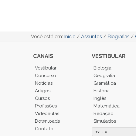
Você está em:
Início
/
Assuntos
/
Biografias
/
CANAIS
VESTIBULAR
Você
Vestibular
Biologia
está
Concurso
Geografia
no
Notícias
Gramática
Menu
Artigos
História
Principal.
Cursos
Inglês
Pressione
TAB
Profissões
Matemática
e
Videoaulas
Redação
depois
Downloads
Simulados
F
Contato
para
mais »
Fim