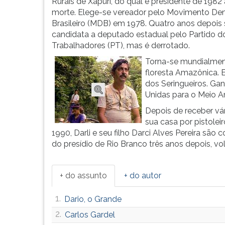
Porto
leitura
Rurais de Xapuri, do qual é presidente de 1982
Rico.
pressione
morte. Elege-se vereador pelo Movimento De
Entra
TAB
Brasileiro (MDB) em 1978. Quatro anos depois 
na
e
candidata a deputado estadual pelo Partido d
polític...
depois
Trabalhadores (PT), mas é derrotado.
F.
Torna-se mundialmen
Para
floresta Amazônica. 
pausar
dos Seringueiros. Ga
a
Unidas para o Meio A
leitura
Depois de receber v
pressione
sua casa por pistolei
D
1990, Darli e seu filho Darci Alves Pereira são
(primeira
do presídio de Rio Branco três anos depois, v
tecla
à
esquerda
+ do assunto
+ do autor
do
F),
1.
Dario, o Grande
para
continuar
2.
Carlos Gardel
pressione