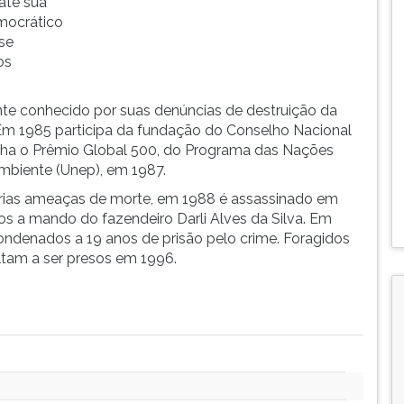
 até sua
mocrático
se
os
te conhecido por suas denúncias de destruição da
Em 1985 participa da fundação do Conselho Nacional
nha o Prêmio Global 500, do Programa das Nações
mbiente (Unep), em 1987.
árias ameaças de morte, em 1988 é assassinado em
ros a mando do fazendeiro Darli Alves da Silva. Em
 condenados a 19 anos de prisão pelo crime. Foragidos
oltam a ser presos em 1996.