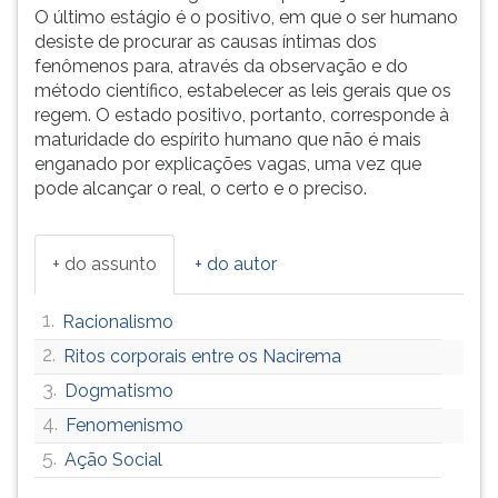
válido
(primeira
O último estágio é o positivo, em que o ser humano
para
tecla
desiste de procurar as causas íntimas dos
se
à
fenômenos para, através da observação e do
chegar
direita
método científico, estabelecer as leis gerais que os
ao
do
regem. O estado positivo, portanto, corresponde à
conhecimento.
F).
maturidade do espírito humano que não é mais
Reflexões
Para
enganado por explicações vagas, uma vez que
ou
ir
pode alcançar o real, o certo e o preciso.
juízos
ao
que
menu
não
principal
+ do assunto
+ do autor
podem
pressione
ser
a
1.
Racionalismo
tecla
J
2.
Ritos corporais entre os Nacirema
e
3.
Dogmatismo
depois
4.
F.
Fenomenismo
Pressione
5.
Ação Social
F
para