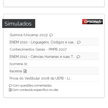
ouvir
essa
instrução
novamente.
Simulados
Química (Unicamp 2013)
ENEM 2010 - Linguagens, Códigos e sua...
Conhecimentos Gerais - PMPB 2007
ENEM 2012 - Ciências Humanas e suas T...
Isomeria (1)
Iracema
Prova do Vestibular 2008 da UEPB - Lí...
Com questões comentadas.
Com conteúdo específico no site.