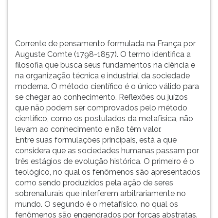
busca
TAB
seus
e
fundamentos
depois
na
F.
Corrente de pensamento formulada na França por
ciência
Para
Auguste Comte (1798-1857). O termo identifica a
e
pausar
filosofia que busca seus fundamentos na ciência e
na
a
na organização técnica e industrial da sociedade
organização
leitura
moderna. O método científico é o único válido para
técnica
pressione
se chegar ao conhecimento. Reflexões ou juízos
e
D
que não podem ser comprovados pelo método
industrial
(primeira
científico, como os postulados da metafísica, não
da
tecla
levam ao conhecimento e não têm valor.
sociedade
à
Entre suas formulações principais, está a que
moderna.
esquerda
considera que as sociedades humanas passam por
O
do
três estágios de evolução histórica. O primeiro é o
método
F),
teológico, no qual os fenômenos são apresentados
científico
para
como sendo produzidos pela ação de seres
é
continuar
sobrenaturais que interferem arbitrariamente no
o
pressione
mundo. O segundo é o metafísico, no qual os
único
G
fenômenos são engendrados por forças abstratas.