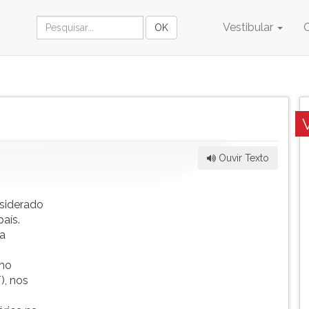
Vestibular
Ouvir Texto
nsiderado
aís.
la
 no
), nos