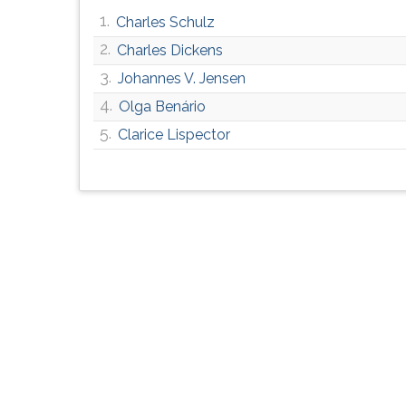
G
1.
Charles Schulz
(primeira
2.
Charles Dickens
tecla
à
3.
Johannes V. Jensen
direita
4.
Olga Benário
do
5.
F).
Clarice Lispector
Para
ir
ao
menu
principal
pressione
a
tecla
J
e
depois
F.
Pressione