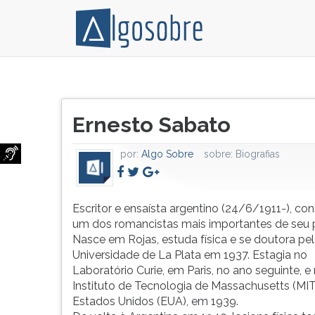
Escritor
Pressione
e
TAB
Título
ensaísta
e
Ernesto Sabato
do
argentino
depois
artigo:
(24/6/1911-),
F
por:
Algo Sobre
sobre:
Biografias
considerado
para
um
ouvir
dos
o
romancistas
conteúdo
Escritor e ensaísta argentino (24/6/1911-), co
mais
principal
um dos romancistas mais importantes de seu p
importantes
desta
Nasce em Rojas, estuda física e se doutora pe
de
tela.
Universidade de La Plata em 1937. Estagia no
seu
Para
Laboratório Curie, em Paris, no ano seguinte, e
país.
pular
Instituto de Tecnologia de Massachusetts (MIT
Nasce
essa
Estados Unidos (EUA), em 1939.