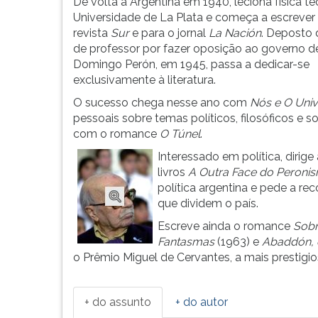
em
leitura
De volta à Argentina em 1940, leciona física te
Rojas,
pressione
Universidade de La Plata e começa a escrever 
estuda
TAB
revista
Sur
e para o jornal
La Nación
. Deposto 
fí...
e
de professor por fazer oposição ao governo d
depois
Domingo Perón, em 1945, passa a dedicar-se
F.
exclusivamente à literatura.
Para
O sucesso chega nesse ano com
Nós e O Uni
pausar
pessoais sobre temas políticos, filosóficos e s
a
com o romance
O Túnel
.
leitura
Interessado em política, dirige
pressione
livros
A Outra Face do Peroni
D
política argentina e pede a rec
(primeira
que dividem o país.
tecla
à
Escreve ainda o romance
Sobr
esquerda
Fantasmas
(1963) e
Abaddón, 
do
o Prêmio Miguel de Cervantes, a mais prestigio
F),
para
continuar
+ do assunto
+ do autor
pressione