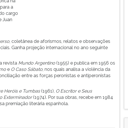
órica na
para a
do cargo
e Juan
verso
, coletânea de aforismos, relatos e observações
ociais. Ganha projeção internacional no ano seguinte
 a revista
Mundo Argentino
(1955) e publica em 1956 os
smo
e
O Caso Sábato
, nos quais analisa a violência da
onciliação entre as forças peronistas e antiperonistas
e Heróis e Tumbas
(1961),
O Escritor e Seus
o Exterminador
(1974). Por sua obras, recebe em 1984
sa premiação literária espanhola.