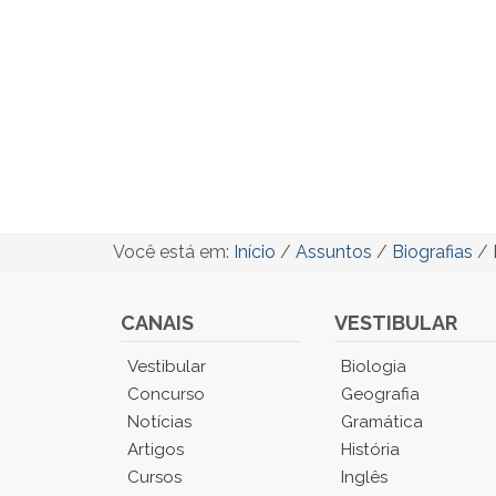
Você está em:
Início
/
Assuntos
/
Biografias
/
CANAIS
VESTIBULAR
Você
Vestibular
Biologia
está
Concurso
Geografia
no
Notícias
Gramática
Menu
Artigos
História
Principal.
Cursos
Inglês
Pressione