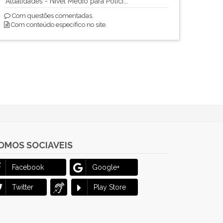
Atualidades - Nível Médio para Políci...
Com questões comentadas.
Com conteúdo específico no site.
OMOS SOCIAVEIS
Facebook
Google+
Twitter
Play Store