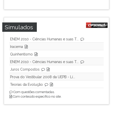
ouvir
essa
instrução
novamente.
Simulados
ENEM 2010 - Ciências Humanas e suas T...
Iracema
Quinhentismo
ENEM 2010 - Ciências Humanas e suas T...
Juros Compostos
Prova do Vestibular 2008 da UEPB - Lí...
Teorias da Evolução
Com questões comentadas.
Com conteúdo específico no site.