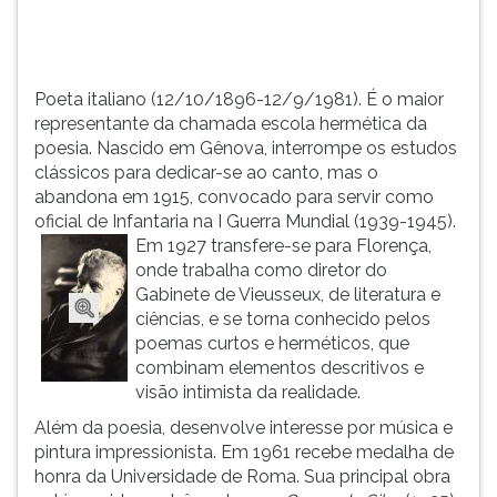
interromp...
TAB
e
depois
F.
Poeta italiano (12/10/1896-12/9/1981). É o maior
Para
representante da chamada escola hermética da
pausar
poesia. Nascido em Gênova, interrompe os estudos
a
clássicos para dedicar-se ao canto, mas o
leitura
abandona em 1915, convocado para servir como
pressione
oficial de Infantaria na I Guerra Mundial (1939-1945).
D
Em 1927 transfere-se para Florença,
(primeira
onde trabalha como diretor do
tecla
Gabinete de Vieusseux, de literatura e
à
ciências, e se torna conhecido pelos
esquerda
poemas curtos e herméticos, que
do
combinam elementos descritivos e
F),
visão intimista da realidade.
para
Além da poesia, desenvolve interesse por música e
continuar
pintura impressionista. Em 1961 recebe medalha de
pressione
honra da Universidade de Roma. Sua principal obra
G