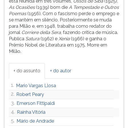
está reunida em três volumes,
Ossos de Siba
(1925),
(primeira
As Ocasiões
(1939) bom die
A Tempestade e Outros
tecla
Poemas
(1956). Com o fascismo perde o emprego e
à
se mantém em silêncio. Posteriormente se muda
direita
para Milão e, em 1948, trabalha como redator do
do
jornal
Corriere della Sera
, fazendo crítica de música.
F).
Publica
Satura
(1962) e
Xenia
(1966) e ganha o
Para
Prêmio Nobel de Literatura em 1975. Morre em
ir
Milão.
ao
menu
principal
+ do assunto
+ do autor
pressione
a
tecla
1.
Mario Vargas Llosa
J
2.
Robert Peary
e
3.
depois
Emerson Fittipaldi
F.
4.
Rainha Vitória
Pressione
5.
Mário de Andrade
F
para