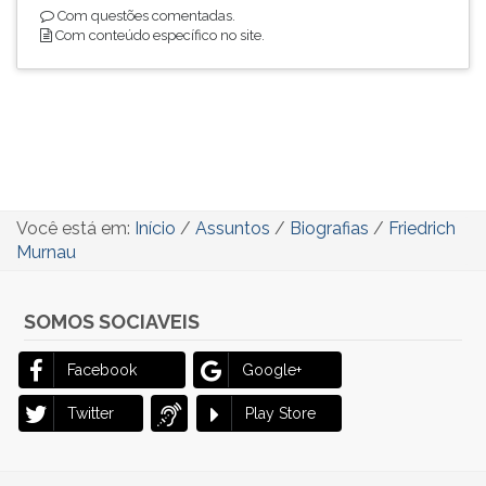
Com questões comentadas.
Com conteúdo específico no site.
Você está em:
Início
/
Assuntos
/
Biografias
/
Friedrich
Murnau
SOMOS SOCIAVEIS
Facebook
Google+
Twitter
Play Store