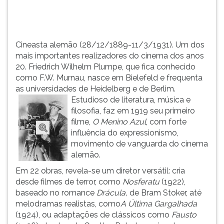
que
TAB
fica
e
conhecid...
depois
F.
Cineasta alemão (28/12/1889-11/3/1931). Um dos
Para
mais importantes realizadores do cinema dos anos
pausar
20. Friedrich Wilhelm Plumpe, que fica conhecido
a
como F.W. Murnau, nasce em Bielefeld e frequenta
leitura
as universidades de Heidelberg e de Berlim.
pressione
Estudioso de literatura, música e
D
filosofia, faz em 1919 seu primeiro
(primeira
filme,
O Menino Azul
, com forte
tecla
influência do expressionismo,
à
movimento de vanguarda do cinema
esquerda
alemão.
do
Em 22 obras, revela-se um diretor versátil: cria
F),
desde filmes de terror, como
Nosferatu
(1922),
para
baseado no romance
Drácula,
de Bram Stoker, até
continuar
melodramas realistas, como
A Última Gargalhada
pressione
(1924), ou adaptações de clássicos como
Fausto
G