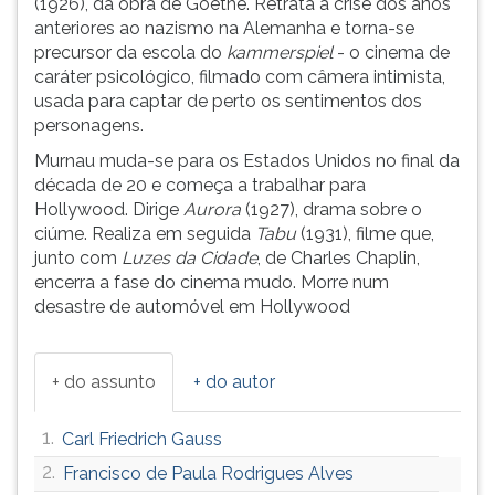
(1926), da obra de Goethe. Retrata a crise dos anos
(primeira
anteriores ao nazismo na Alemanha e torna-se
tecla
precursor da escola do
kammerspiel
- o cinema de
à
caráter psicológico, filmado com câmera intimista,
direita
usada para captar de perto os sentimentos dos
do
personagens.
F).
Para
Murnau muda-se para os Estados Unidos no final da
ir
década de 20 e começa a trabalhar para
ao
Hollywood. Dirige
Aurora
(1927), drama sobre o
menu
ciúme. Realiza em seguida
Tabu
(1931), filme que,
principal
junto com
Luzes da Cidade
, de Charles Chaplin,
pressione
encerra a fase do cinema mudo. Morre num
a
desastre de automóvel em Hollywood
tecla
J
e
+ do assunto
+ do autor
depois
F.
1.
Carl Friedrich Gauss
Pressione
F
2.
Francisco de Paula Rodrigues Alves
para