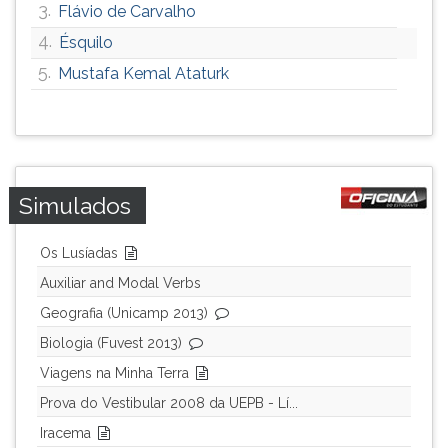
3.
Flávio de Carvalho
ouvir
4.
Ésquilo
essa
instrução
5.
Mustafa Kemal Ataturk
novamente.
Simulados
Os Lusíadas
Auxiliar and Modal Verbs
Geografia (Unicamp 2013)
Biologia (Fuvest 2013)
Viagens na Minha Terra
Prova do Vestibular 2008 da UEPB - Lí...
Iracema