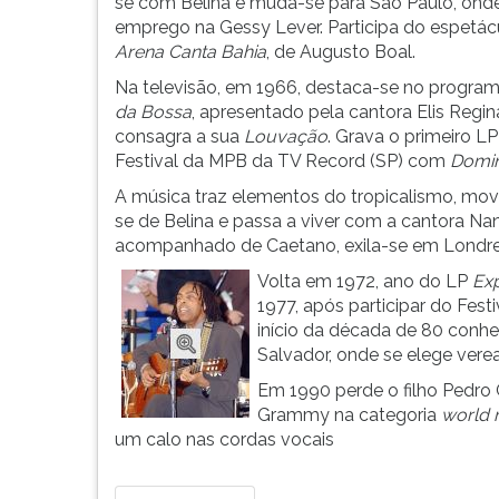
em
leitura
se com Belina e muda-se para São Paulo, on
Ituaçu,
pressione
emprego na Gessy Lever. Participa do espetácu
no
TAB
Arena Canta Bahia
, de Augusto Boal.
interior
e
Na televisão, em 1966, destaca-se no progra
da
depois
da Bossa
, apresentado pela cantora Elis Regin
Bahi...
F.
consagra a sua
Louvação
. Grava o primeiro L
Para
Festival da MPB da TV Record (SP) com
Domin
pausar
A música traz elementos do tropicalismo, mov
a
se de Belina e passa a viver com a cantora Na
leitura
acompanhado de Caetano, exila-se em Londre
pressione
D
Volta em 1972, ano do LP
Ex
(primeira
1977, após participar do Festi
tecla
início da década de 80 conhec
à
Salvador, onde se elege ver
esquerda
Em 1990 perde o filho Pedro
do
Grammy na categoria
world 
F),
um calo nas cordas vocais
para
continuar
pressione