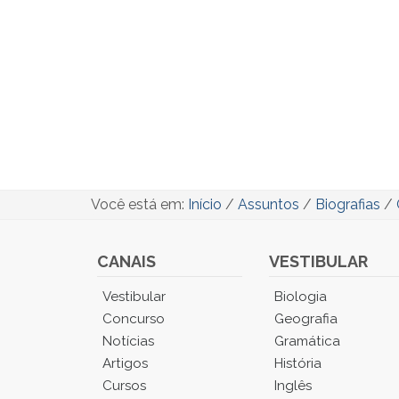
Você está em:
Início
/
Assuntos
/
Biografias
/
CANAIS
VESTIBULAR
Você
Vestibular
Biologia
está
Concurso
Geografia
no
Notícias
Gramática
Menu
Artigos
História
Principal.
Cursos
Inglês
Pressione