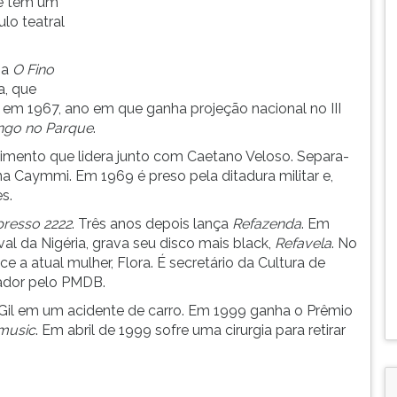
de tem um
lo teatral
ma
O Fino
a, que
P em 1967, ano em que ganha projeção nacional no III
go no Parque
.
imento que lidera junto com Caetano Veloso. Separa-
na Caymmi. Em 1969 é preso pela ditadura militar e,
s.
presso 2222
. Três anos depois lança
Refazenda
. Em
val da Nigéria, grava seu disco mais black,
Refavela
. No
e a atual mulher, Flora. É secretário da Cultura de
eador pelo PMDB.
 Gil em um acidente de carro. Em 1999 ganha o Prêmio
music
. Em abril de 1999 sofre uma cirurgia para retirar