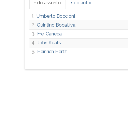
+ do assunto
+ do autor
G
(primeira
1.
Umberto Boccioni
tecla
à
2.
Quintino Bocaiúva
direita
3.
Frei Caneca
do
4.
F).
John Keats
Para
5.
Heinrich Hertz
ir
ao
menu
principal
pressione
a
tecla
J
e
depois
F.
Pressione