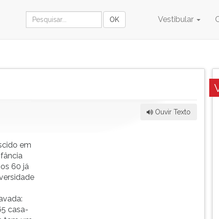
Vestibular
Ouvir Texto
scido em
nfância
nos 60 já
versidade
avada:
65 casa-