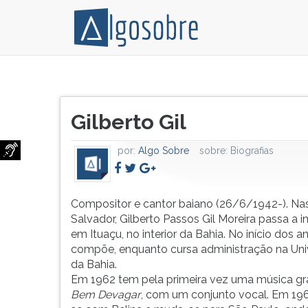
Compositor
Pressione
e
TAB
Título
cantor
e
Gilberto Gil
do
baiano
depois
artigo:
(26/6/1942-).
F
por:
Algo Sobre
sobre:
Biografias
Nascido
para
em
ouvir
Salvador,
o
Gilberto
conteúdo
Compositor e cantor baiano (26/6/1942-). Na
Passos
principal
Salvador, Gilberto Passos Gil Moreira passa a i
Gil
desta
em Ituaçu, no interior da Bahia. No início dos a
Moreira
tela.
compõe, enquanto cursa administração na Uni
passa
Para
da Bahia.
a
pular
Em 1962 tem pela primeira vez uma música gr
infância
essa
Bem Devagar
, com um conjunto vocal. Em 19