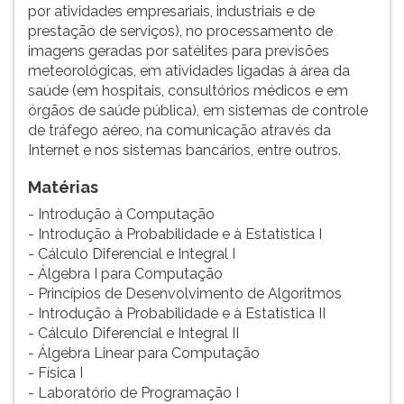
por atividades empresariais, industriais e de
ouvir
prestação de serviços), no processamento de
essa
imagens geradas por satélites para previsões
instrução
meteorológicas, em atividades ligadas à área da
novamente.
saúde (em hospitais, consultórios médicos e em
órgãos de saúde pública), em sistemas de controle
de tráfego aéreo, na comunicação através da
Internet e nos sistemas bancários, entre outros.
Matérias
- Introdução à Computação
- Introdução à Probabilidade e à Estatística I
- Cálculo Diferencial e Integral I
- Álgebra I para Computação
- Princípios de Desenvolvimento de Algoritmos
- Introdução à Probabilidade e à Estatística II
- Cálculo Diferencial e Integral II
- Álgebra Linear para Computação
- Física I
- Laboratório de Programação I