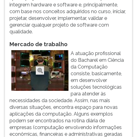
(primeira
integrem hardware e software e, principalmente,
tecla
com base nos conceitos adquiridos no curso, iniciar,
à
projetar, desenvolver, implementar, validar e
direita
gerenciar qualquer projeto de software com
do
qualidade.
F).
Para
Mercado de trabalho
ir
A atuação profissional
ao
do Bacharel em Ciência
menu
da Computação
principal
consiste, basicamente,
pressione
em desenvolver
a
soluções tecnológicas
tecla
para atender às
J
necessidades da sociedade. Assim, nas mais
e
diversas situações, encontra espaço para novas
depois
aplicações da computação. Alguns exemplos
F.
podem ser encontrados na rotina diária de
Pressione
empresas (computação envolvendo informações
F
econômicas, financeiras e administrativas geradas
para