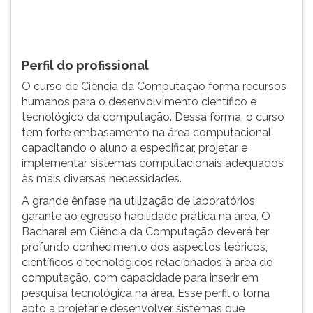
TAB
e
depois
F.
Perfil do profissional
Para
O curso de Ciência da Computação forma recursos
pausar
humanos para o desenvolvimento científico e
a
tecnológico da computação. Dessa forma, o curso
leitura
tem forte embasamento na área computacional,
pressione
capacitando o aluno a especificar, projetar e
D
implementar sistemas computacionais adequados
(primeira
às mais diversas necessidades.
tecla
à
A grande ênfase na utilização de laboratórios
esquerda
garante ao egresso habilidade prática na área. O
do
Bacharel em Ciência da Computação deverá ter
F),
profundo conhecimento dos aspectos teóricos,
para
científicos e tecnológicos relacionados à área de
continuar
computação, com capacidade para inserir em
pressione
pesquisa tecnológica na área. Esse perfil o torna
G
apto a projetar e desenvolver sistemas que