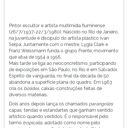
do
TAB
ar...
e
depois
F.
Pintor, escultor e artista multimídia fluminense
Para
(26/7/1937-22/3/1980). Nascido no Rio de Janeiro,
pausar
na juventude é discípulo do artista plástico Ivan
a
Serpa. Juntamente com o mestre, Lygia Clark e
leitura
Franz Weissmann funda o grupo Frente, movimento
pressione
que atua de 1954 a 1956.
D
Mais tarde se liga ao neoconcretismo, participando
(primeira
de exposições em São Paulo, no Rio e em Salvador.
tecla
Espírito de vanguarda, no final da década de 50
à
abandona a superfície plana do quadro. Em 1963
esquerda
cria os
bólides
, caixas-construções feitas de
do
diversos materiais.
F),
Dois anos depois lança os chamados
parangolés
:
para
capas, tendas e estandartes que ganham sentido
continuar
artístico quando vestidos. É o responsável pelo
pressione
termo
tropicália
, adotado como nome pelo
G