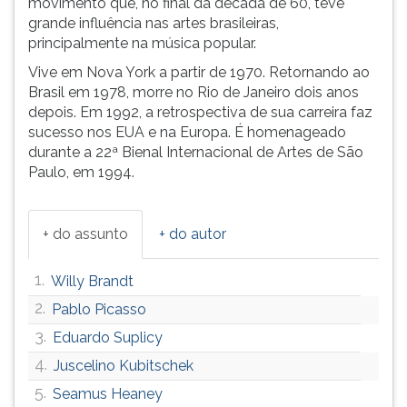
movimento que, no final da década de 60, teve
(primeira
grande influência nas artes brasileiras,
tecla
principalmente na música popular.
à
direita
Vive em Nova York a partir de 1970. Retornando ao
do
Brasil em 1978, morre no Rio de Janeiro dois anos
F).
depois. Em 1992, a retrospectiva de sua carreira faz
Para
sucesso nos EUA e na Europa. É homenageado
ir
durante a 22ª Bienal Internacional de Artes de São
ao
Paulo, em 1994.
menu
principal
pressione
+ do assunto
+ do autor
a
tecla
1.
Willy Brandt
J
e
2.
Pablo Picasso
depois
3.
Eduardo Suplicy
F.
4.
Juscelino Kubitschek
Pressione
F
5.
Seamus Heaney
para