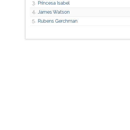
3.
Princesa Isabel
G
(primeira
4.
James Watson
tecla
5.
Rubens Gerchman
à
direita
do
F).
Para
ir
ao
menu
principal
pressione
a
tecla
J
e
depois
F.
Pressione