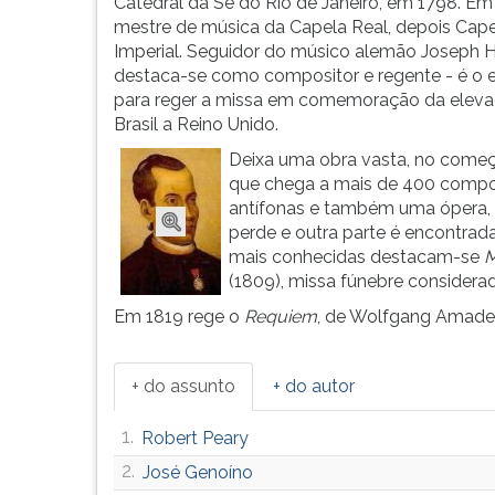
mulatos,
leitura
Catedral da Sé do Rio de Janeiro, em 1798. Em
fica
pressione
mestre de música da Capela Real, depois Cap
órfão
TAB
Imperial. Seguidor do músico alemão Joseph 
de
e
destaca-se como compositor e regente - é o 
pa...
depois
para reger a missa em comemoração da elev
F.
Brasil a Reino Unido.
Para
Deixa uma obra vasta, no começo 
pausar
que chega a mais de 400 composi
a
antífonas e também uma ópera,
leitura
perde e outra parte é encontrad
pressione
mais conhecidas destacam-se
M
D
(1809), missa fúnebre considerad
(primeira
Em 1819 rege o
Requiem
, de Wolfgang Amadeus
tecla
à
esquerda
+ do assunto
+ do autor
do
F),
1.
Robert Peary
para
continuar
2.
José Genoíno
pressione