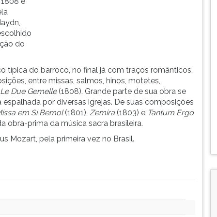
 1808 é
ela
Haydn,
escolhido
ação do
típica do barroco, no final já com traços românticos,
ções, entre missas, salmos, hinos, motetes,
Le Due Gemelle
(1808). Grande parte de sua obra se
a espalhada por diversas igrejas. De suas composições
issa em Si Bemol
(1801),
Zemira
(1803) e
Tantum Ergo
a obra-prima da música sacra brasileira.
 Mozart, pela primeira vez no Brasil.