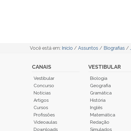
Você está em:
Início
/
Assuntos
/
Biografias
/
CANAIS
VESTIBULAR
Você
Vestibular
Biologia
está
Concurso
Geografia
no
Notícias
Gramática
Menu
Artigos
História
Principal.
Cursos
Inglês
Pressione
TAB
Profissões
Matemática
e
Videoaulas
Redação
depois
Downloads
Simulados