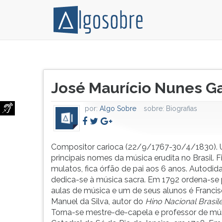
Compositor
Pressione
carioca
TAB
Título
(22/9/1767-
e
José Maurício Nunes Ga
do
30/4/1830).
depois
artigo:
Um
F
por:
Algo Sobre
sobre:
Biografias
dos
para
principais
ouvir
nomes
o
da
conteúdo
Compositor carioca (22/9/1767-30/4/1830).
música
principal
principais nomes da música erudita no Brasil. F
erudita
desta
mulatos, fica órfão de pai aos 6 anos. Autodida
no
tela.
dedica-se à música sacra. Em 1792 ordena-se 
Brasil.
Para
aulas de música e um de seus alunos é Franci
Filho
pular
Manuel da Silva, autor do
Hino Nacional Brasile
de
essa
Torna-se mestre-de-capela e professor de mú