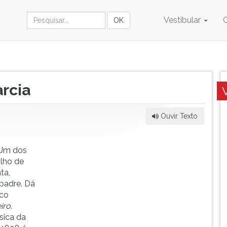
Vestibular
rcia
Ouvir Texto
 Um dos
ilho de
ta,
padre. Dá
sco
iro
.
sica da