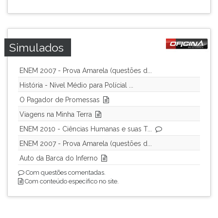
ouvir
essa
instrução
novamente.
Simulados
ENEM 2007 - Prova Amarela (questões d...
História - Nível Médio para Polícial ...
O Pagador de Promessas
Viagens na Minha Terra
ENEM 2010 - Ciências Humanas e suas T...
ENEM 2007 - Prova Amarela (questões d...
Auto da Barca do Inferno
Com questões comentadas.
Com conteúdo específico no site.