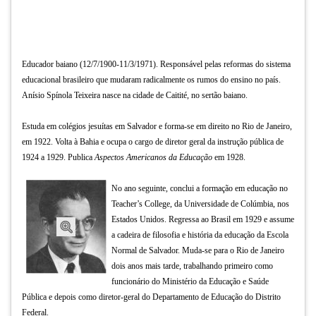
TAB
e
depois
F.
Educador baiano (12/7/1900-11/3/1971). Responsável pelas reformas do sistema
Para
educacional brasileiro que mudaram radicalmente os rumos do ensino no país.
pausar
Anísio Spínola Teixeira nasce na cidade de Caitité, no sertão baiano.
a
leitura
Estuda em colégios jesuítas em Salvador e forma-se em direito no Rio de Janeiro,
pressione
em 1922. Volta à Bahia e ocupa o cargo de diretor geral da instrução pública de
D
1924 a 1929. Publica
Aspectos Americanos da Educação
em 1928.
(primeira
tecla
No ano seguinte, conclui a formação em educação no
à
Teacher’s College, da Universidade de Colúmbia, nos
esquerda
Estados Unidos. Regressa ao Brasil em 1929 e assume
do
a cadeira de filosofia e história da educação da Escola
F),
Normal de Salvador. Muda-se para o Rio de Janeiro
para
dois anos mais tarde, trabalhando primeiro como
continuar
funcionário do Ministério da Educação e Saúde
pressione
Pública e depois como diretor-geral do Departamento de Educação do Distrito
G
Federal.