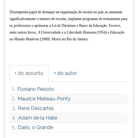
(primeira
tecla
Desempenha papel de destaque na organização do ensino no país ao aumentar
à
significativamente o número de escolas, implantar programas de treinamento para
direita
os professores e aprimorar a Lei de Diretrizes e Bases da Educação. Escreve,
do
entre outros livros,
A Universidade e a Liberdade Humana
(1954) e
Educação
F).
no Mundo Moderno
(1969). Morre no Rio de Janeiro.
Para
ir
ao
menu
principal
+ do assunto
+ do autor
pressione
a
1.
Floriano Peixoto
tecla
J
2.
Maurice Merleau-Ponty
e
3.
René Descartes
depois
4.
F.
Adam de la Halle
Pressione
5.
Dario, o Grande
F
para