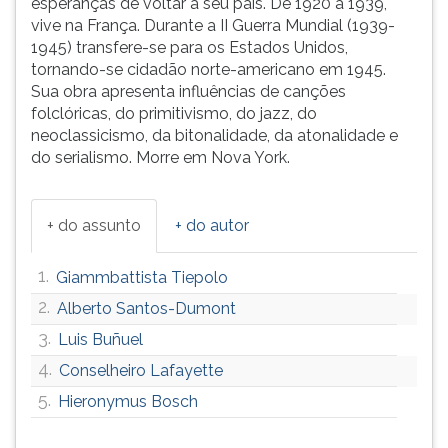
esperanças de voltar a seu país. De 1920 a 1939,
(primeira
vive na França. Durante a II Guerra Mundial (1939-
tecla
1945) transfere-se para os Estados Unidos,
à
tornando-se cidadão norte-americano em 1945.
direita
Sua obra apresenta influências de canções
do
folclóricas, do primitivismo, do jazz, do
F).
neoclassicismo, da bitonalidade, da atonalidade e
Para
do serialismo. Morre em Nova York.
ir
ao
menu
+ do assunto
+ do autor
principal
pressione
a
1.
Giammbattista Tiepolo
tecla
2.
Alberto Santos-Dumont
J
3.
e
Luis Buñuel
depois
4.
Conselheiro Lafayette
F.
5.
Hieronymus Bosch
Pressione
F
para