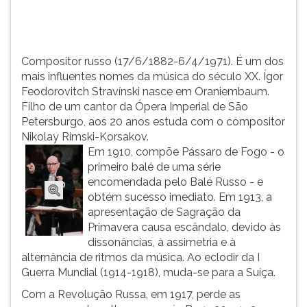
Strav&iacu...
TAB
e
depois
F.
Compositor russo (17/6/1882-6/4/1971). É um dos
Para
mais influentes nomes da música do século XX. Ígor
pausar
Feodorovitch Stravínski nasce em Oraniembaum.
a
Filho de um cantor da Ópera Imperial de São
leitura
Petersburgo, aos 20 anos estuda com o compositor
pressione
Nikolay Rimski-Korsakov.
D
Em 1910, compõe Pássaro de Fogo - o
(primeira
primeiro balé de uma série
tecla
encomendada pelo Balé Russo - e
à
obtém sucesso imediato. Em 1913, a
esquerda
apresentação de Sagração da
do
Primavera causa escândalo, devido às
F),
dissonâncias, à assimetria e à
para
alternância de ritmos da música. Ao eclodir da I
continuar
Guerra Mundial (1914-1918), muda-se para a Suíça.
pressione
Com a Revolução Russa, em 1917, perde as
G