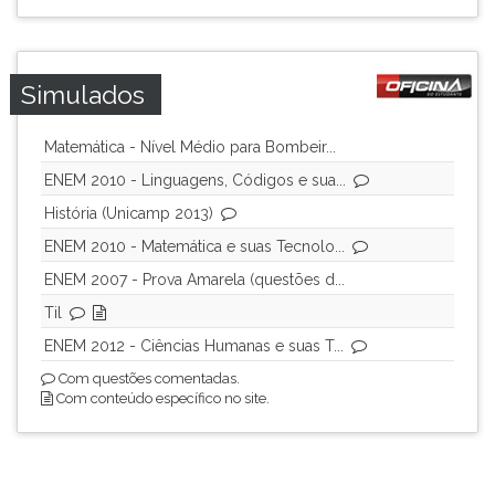
ouvir
essa
instrução
Simulados
novamente.
Matemática - Nível Médio para Bombeir...
ENEM 2010 - Linguagens, Códigos e sua...
História (Unicamp 2013)
ENEM 2010 - Matemática e suas Tecnolo...
ENEM 2007 - Prova Amarela (questões d...
Til
ENEM 2012 - Ciências Humanas e suas T...
Com questões comentadas.
Com conteúdo específico no site.