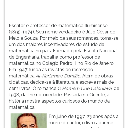
Souza.
TAB
Por
e
meio
depois
de
F.
Escritor e professor de matemática fluminense
...
Para
(1895-1974). Seu nome verdadeiro é Júlio César de
pausar
Melo e Souza. Por meio de seus romances, torna-se
a
um dos maiores incentivadores do estudo da
leitura
matemática no país. Formado pela Escola Nacional
pressione
de Engenharia, trabalha como professor de
D
matemática no Colégio Pedro II, no Rio de Janeiro.
(primeira
Em 1947 funda as revistas de recreação
tecla
matemática
Al-Karisme
e
Damião
. Além de obras
à
didáticas, dedica-se à literatura e escreve mais de
esquerda
cem livros. O romance
O Homem Que Calculava
, de
do
1938, dá-lhe notoriedade. Passada no Oriente, a
F),
história mostra aspectos curiosos do mundo da
para
matemática.
continuar
Em julho de 1997, 23 anos após a
pressione
morte do autor, o livro aparece
G