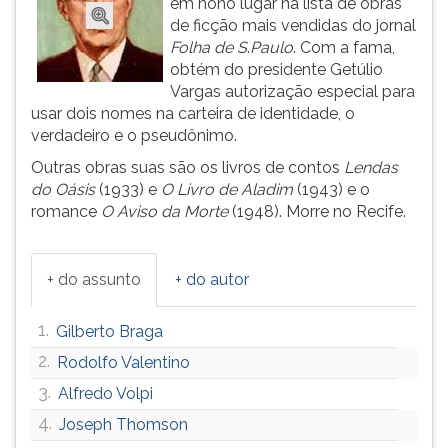
em nono lugar na lista de obras
(primeira
de ficção mais vendidas do jornal
tecla
Folha de S
.
Paulo
. Com a fama,
à
obtém do presidente Getúlio
direita
Vargas autorização especial para
do
usar dois nomes na carteira de identidade, o
F).
verdadeiro e o pseudônimo.
Para
ir
Outras obras suas são os livros de contos
Lendas
ao
do Oásis
(1933) e
O Livro de Aladim
(1943) e o
menu
romance
O Aviso da Morte
(1948). Morre no Recife.
principal
pressione
a
+ do assunto
+ do autor
tecla
J
1.
Gilberto Braga
e
depois
2.
Rodolfo Valentino
F.
3.
Alfredo Volpi
Pressione
4.
Joseph Thomson
F
para