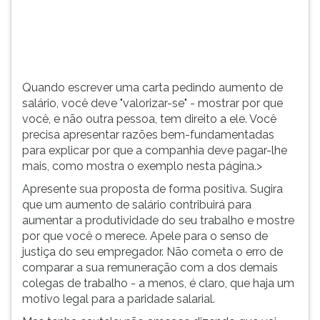
e
TAB
não
e
outra
depois
pessoa,
F.
tem
Para
Quando escrever uma carta pedindo aumento de
direito
pausar
salário, você deve "valorizar-se" - mostrar por que
a
a
você, e não outra pessoa, tem direito a ele. Você
ele.
leitura
precisa apresentar razões bem-fundamentadas
pressione
para explicar por que a companhia deve pagar-lhe
D
mais, como mostra o exemplo nesta página.>
(primeira
tecla
Apresente sua proposta de forma positiva. Sugira
à
que um aumento de salário contribuirá para
esquerda
aumentar a produtividade do seu trabalho e mostre
do
por que você o merece. Apele para o senso de
F),
justiça do seu empregador. Não cometa o erro de
para
comparar a sua remuneração com a dos demais
continuar
colegas de trabalho - a menos, é claro, que haja um
pressione
motivo legal para a paridade salarial.
G