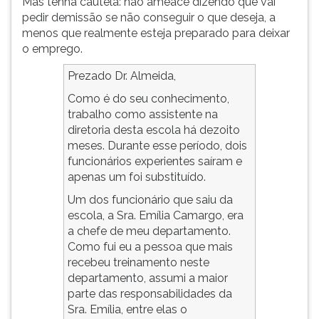
Mas tenha cautela: não ameace dizendo que vai
(primeira
pedir demissão se não conseguir o que deseja, a
tecla
menos que realmente esteja preparado para deixar
à
o emprego.
direita
do
Prezado Dr. Almeida,
F).
Como é do seu conhecimento,
Para
trabalho como assistente na
ir
diretoria desta escola há dezoito
ao
meses. Durante esse período, dois
menu
funcionários experientes saíram e
principal
apenas um foi substituído.
pressione
a
Um dos funcionário que saiu da
tecla
escola, a Sra. Emília Camargo, era
J
a chefe de meu departamento.
e
Como fui eu a pessoa que mais
depois
recebeu treinamento neste
F.
departamento, assumi a maior
Pressione
parte das responsabilidades da
F
Sra. Emília, entre elas o
para