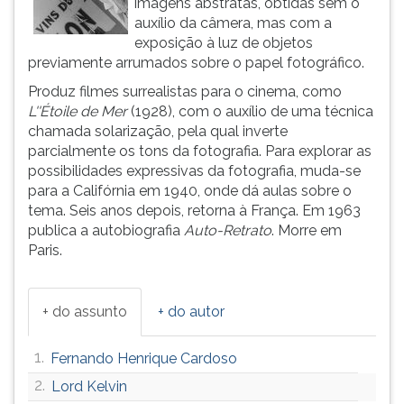
imagens abstratas, obtidas sem o
(primeira
auxílio da câmera, mas com a
tecla
exposição à luz de objetos
à
previamente arrumados sobre o papel fotográfico.
direita
do
Produz filmes surrealistas para o cinema, como
F).
L''Étoile de Mer
(1928), com o auxílio de uma técnica
Para
chamada solarização, pela qual inverte
ir
parcialmente os tons da fotografia. Para explorar as
ao
possibilidades expressivas da fotografia, muda-se
menu
para a Califórnia em 1940, onde dá aulas sobre o
principal
tema. Seis anos depois, retorna à França. Em 1963
pressione
publica a autobiografia
Auto-Retrato
. Morre em
a
Paris.
tecla
J
e
+ do assunto
+ do autor
depois
F.
1.
Fernando Henrique Cardoso
Pressione
F
2.
Lord Kelvin
para