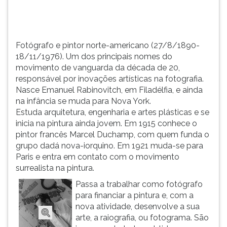
de
TAB
20,
e
respons&aa...
depois
F.
Fotógrafo e pintor norte-americano (27/8/1890-
Para
18/11/1976). Um dos principais nomes do
pausar
movimento de vanguarda da década de 20,
a
responsável por inovações artísticas na fotografia.
leitura
Nasce Emanuel Rabinovitch, em Filadélfia, e ainda
pressione
na infância se muda para Nova York.
D
Estuda arquitetura, engenharia e artes plásticas e se
(primeira
inicia na pintura ainda jovem. Em 1915 conhece o
tecla
pintor francês Marcel Duchamp, com quem funda o
à
grupo dadá nova-iorquino. Em 1921 muda-se para
esquerda
Paris e entra em contato com o movimento
do
surrealista na pintura.
F),
Passa a trabalhar como fotógrafo
para
para financiar a pintura e, com a
continuar
nova atividade, desenvolve a sua
pressione
arte, a raiografia, ou fotograma. São
G