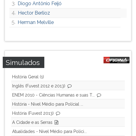
3.
Diogo Antônio Feijó
ouvir
4.
Hector Berlioz
essa
instrução
5.
Herman Melville
novamente.
Simulados
História Geral (1)
Inglês (Fuvest 2012 e 2013)
ENEM 2010 - Ciências Humanas e suas T...
História - Nível Médio para Polícial ...
História (Fuvest 2013)
A Cidade e as Serras
Atualidades - Nível Médio para Políci...