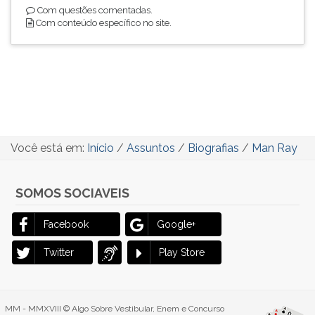
Com questões comentadas.
Com conteúdo específico no site.
Você está em:
Início
/
Assuntos
/
Biografias
/
Man Ray
SOMOS SOCIAVEIS
Facebook
Google+
Twitter
Play Store
MM - MMXVIII © Algo Sobre Vestibular, Enem e Concurso