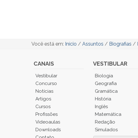
Você está em:
Início
/
Assuntos
/
Biografias
/
CANAIS
VESTIBULAR
Você
Vestibular
Biologia
está
Concurso
Geografia
no
Notícias
Gramática
Menu
Artigos
História
Principal.
Cursos
Inglês
Pressione
TAB
Profissões
Matemática
e
Videoaulas
Redação
depois
Downloads
Simulados
F
Contato