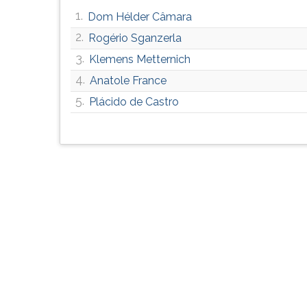
G
1.
Dom Hélder Câmara
(primeira
2.
Rogério Sganzerla
tecla
à
3.
Klemens Metternich
direita
4.
Anatole France
do
5.
F).
Plácido de Castro
Para
ir
ao
menu
principal
pressione
a
tecla
J
e
depois
F.
Pressione