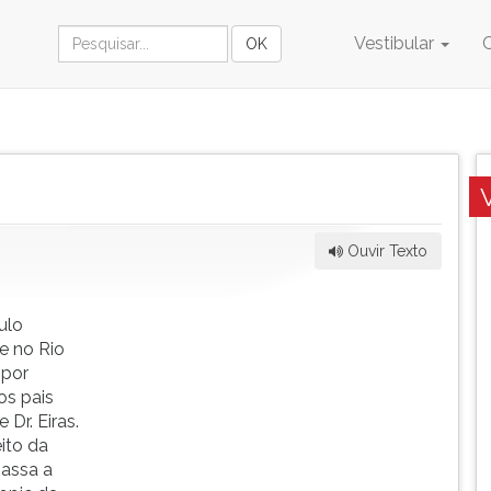
Vestibular
Ouvir Texto
ulo
e no Rio
 por
os pais
 Dr. Eiras.
ito da
passa a