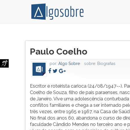
Escritor
Pressione
e
TAB
Título
roteirista
e
Paulo Coelho
do
carioca
depois
artigo:
(24/08/1947-
F
por:
Algo Sobre
sobre:
Biografias
-).
para
Paulo
ouvir
Coelho
o
de
conteúdo
Escritor e roteirista carioca (24/08/1947--). Pa
Souza,
principal
Coelho de Souza, filho de pais paraenses, nasc
filho
desta
de Janeiro. Vive uma adolescência conturbada
de
tela.
conflitos familiares e chega a ser internado pel
pais
Para
três vezes, entre 1965 e 1967, na Casa de Saúde
paraenses,
pular
No final dos anos 60, abandona o curso de dire
nasce
essa
faculdade Cândido Mendes no terceiro ano e 