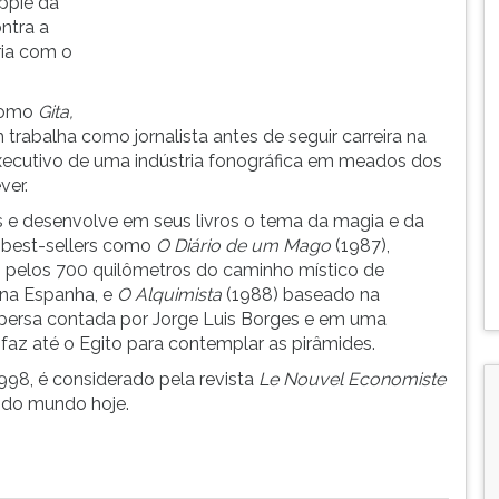
ippie da
ntra a
ria com o
 como
Gita,
trabalha como jornalista antes de seguir carreira na
executivo de uma indústria fonográfica em meados dos
ver.
os e desenvolve em seus livros o tema da magia e da
e best-sellers como
O Diário de um Mago
(1987),
o pelos 700 quilômetros do caminho místico de
 na Espanha, e
O Alquimista
(1988) baseado na
persa contada por Jorge Luis Borges e em uma
az até o Egito para contemplar as pirâmides.
98, é considerado pela revista
Le Nouvel Economiste
 do mundo hoje.