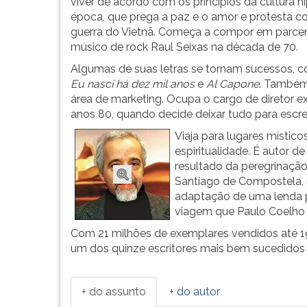
no
leitura
viver de acordo com os princípios da cultura h
Rio
pressione
época, que prega a paz e o amor e protesta co
de
TAB
guerra do Vietnã. Começa a compor em parce
Janeiro.
e
músico de rock Raul Seixas na década de 70.
Vive
depois
Algumas de suas letras se tornam sucessos,
uma
F.
Eu nasci há dez mil anos
e
Al Capone
. Também 
adolescência
Para
área de marketing. Ocupa o cargo de diretor 
con...
pausar
anos 80, quando decide deixar tudo para escre
a
Viaja para lugares místic
leitura
espiritualidade. É autor d
pressione
resultado da peregrinaçã
D
Santiago de Compostela,
(primeira
adaptação de uma lenda 
tecla
viagem que Paulo Coelho f
à
esquerda
Com 21 milhões de exemplares vendidos até 19
do
um dos quinze escritores mais bem sucedidos
F),
para
continuar
+ do assunto
+ do autor
pressione