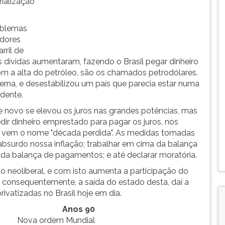
rialização
roblemas
adores
rril de
 dívidas aumentaram, fazendo o Brasil pegar dinheiro
m a alta do petróleo, são os chamados petrodólares.
erna, e desestabilizou um país que parecia estar numa
ndente.
e novo se elevou os juros nas grandes potências, mas
edir dinheiro emprestado para pagar os juros, nos
aí vem o nome "década perdida". As medidas tomadas
absurdo nossa inflação; trabalhar em cima da balança
o da balança de pagamentos; e até declarar moratória.
 neoliberal, e com isto aumenta a participação do
, consequentemente, a saída do estado desta, daí a
vatizadas no Brasil hoje em dia.
Anos 90
Nova ordem Mundial