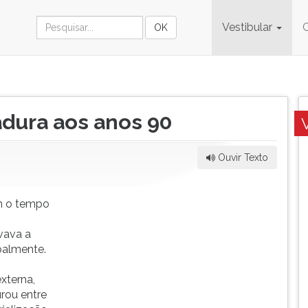
Vestibular
tadura aos anos 90
Ouvir Texto
om o tempo
vava a
palmente.
o
xterna,
urou entre