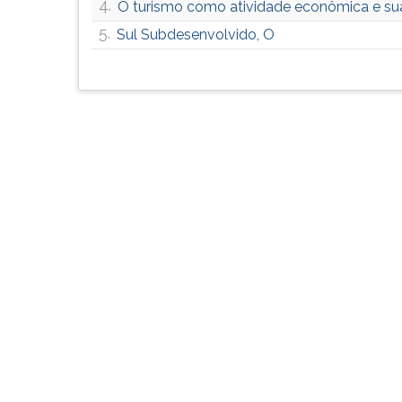
4.
F
O turismo como atividade econômica e su
para
5.
Sul Subdesenvolvido, O
ouvir
essa
instrução
novamente.