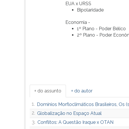
EUA x URSS
G
Bipolaridade
(primeira
tecla
Economia -
à
1º Plano - Poder Bélico
direita
2º Plano - Poder Econô
do
F).
Para
ir
ao
menu
principal
pressione
a
+ do assunto
+ do autor
tecla
J
1.
Domínios Morfloclimáticos Brasileiros, Os 
e
depois
2.
Globalização no Espaço Atual
F.
3.
Conflitos: A Questão Iraque x OTAN
Pressione