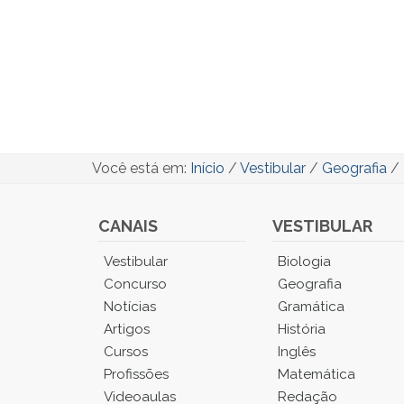
Você está em:
Início
/
Vestibular
/
Geografia
/
CANAIS
VESTIBULAR
Você
Vestibular
Biologia
está
Concurso
Geografia
no
Notícias
Gramática
Menu
Artigos
História
Principal.
Cursos
Inglês
Pressione
TAB
Profissões
Matemática
e
Videoaulas
Redação