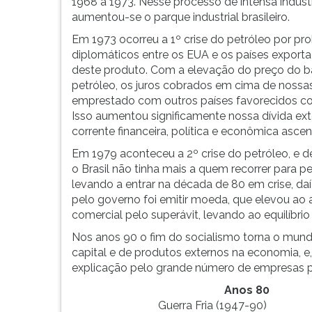
de
leitura
1968 à 1973. Nesse processo de intensa indust
suas
pressione
aumentou-se o parque industrial brasileiro.
torturas,
TAB
Em 1973 ocorreu a 1º crise do petróleo por p
adotando
e
diplomáticos entre os EUA e os países export
a
depois
deste produto. Com a elevação do preço do ba
política
F.
petróleo, os juros cobrados em cima de nossas
do
Para
emprestado com outros países favorecidos co
Pão
pausar
Isso aumentou significamente nossa dívida ext
e
a
corrente financeira, política e econômica asce
Cir...
leitura
Em 1979 aconteceu a 2º crise do petróleo, e d
pressione
o Brasil não tinha mais a quem recorrer para p
D
levando a entrar na década de 80 em crise, d
(primeira
pelo governo foi emitir moeda, que elevou ao 
tecla
comercial pelo superávit, levando ao equilíbri
à
esquerda
Nos anos 90 o fim do socialismo torna o mundo
do
capital e de produtos externos na economia, e
F),
explicação pelo grande número de empresas pri
para
Anos 80
continuar
Guerra Fria (1947-90)
pressione