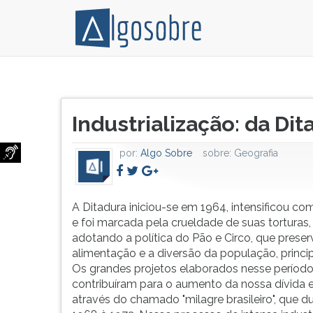
A
Pressione
Ditadura
TAB
Título
iniciou-
e
Industrialização: da Di
do
se
depois
artigo:
em
F
por:
Algo Sobre
sobre:
Geografia
1964,
para
intensificou
ouvir
com
o
o
conteúdo
A Ditadura iniciou-se em 1964, intensificou c
tempo
principal
e foi marcada pela crueldade de suas torturas,
e
desta
adotando a política do Pão e Circo, que preser
foi
tela.
alimentação e a diversão da população, princi
marcada
Para
Os grandes projetos elaborados nesse períod
pela
pular
contribuíram para o aumento da nossa dívida e
crueldade
essa
através do chamado "milagre brasileiro", que d