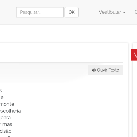
Vestibular
Ouvir Texto
s
 e
 monte
scolheria
 para
or mas
cisão.