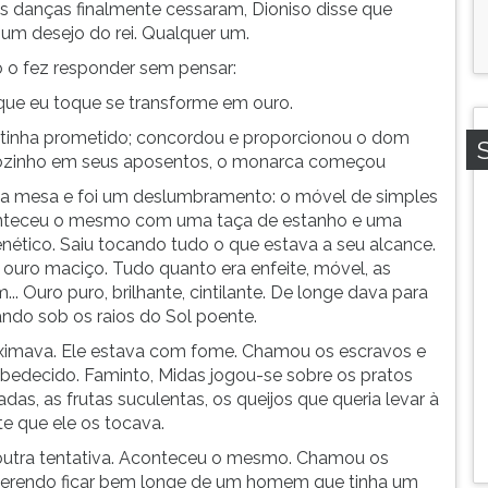
s danças finalmente cessaram, Dioniso disse que
 um desejo do rei. Qualquer um.
o o fez responder sem pensar:
ue eu toque se transforme em ouro.
 tinha prometido; concordou e proporcionou o dom
 sozinho em seus aposentos, o monarca começou
ma mesa e foi um deslumbramento: o móvel de simples
onteceu o mesmo com uma taça de estanho e uma
enético. Saiu tocando tudo o que estava a seu alcance.
ouro maciço. Tudo quanto era enfeite, móvel, as
... Ouro puro, brilhante, cintilante. De longe dava para
cando sob os raios do Sol poente.
roximava. Ele estava com fome. Chamou os escravos e
obedecido. Faminto, Midas jogou-se sobre os pratos
das, as frutas suculentas, os queijos que queria levar à
e que ele os tocava.
 outra tentativa. Aconteceu o mesmo. Chamou os
uerendo ficar bem longe de um homem que tinha um