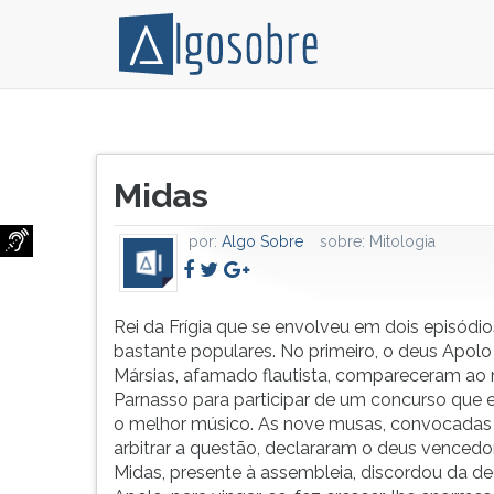
Rei
Pressione
da
TAB
Título
Frígia
e
Midas
do
que
depois
artigo:
se
F
por:
Algo Sobre
sobre:
Mitologia
envolveu
para
em
ouvir
dois
o
episódios
conteúdo
Rei da Frígia que se envolveu em dois episódio
bastante
principal
bastante populares. No primeiro, o deus Apolo
populares.
desta
Mársias, afamado flautista, compareceram ao
No
tela.
Parnasso para participar de um concurso que e
primeiro,
Para
o melhor músico. As nove musas, convocadas
o
pular
arbitrar a questão, declararam o deus venced
deus
essa
Midas, presente à assembleia, discordou da de