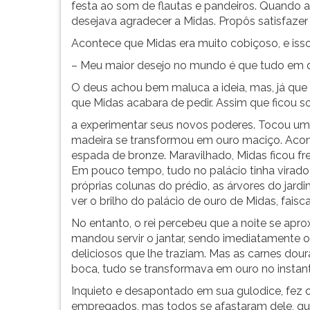
F
festa ao som de flautas e pandeiros. Quando a
para
desejava agradecer a Midas. Propôs satisfazer
ouvir
Acontece que Midas era muito cobiçoso, e iss
essa
– Meu maior desejo no mundo é que tudo em q
instrução
novamente.
O deus achou bem maluca a ideia, mas, já que
que Midas acabara de pedir. Assim que ficou
a experimentar seus novos poderes. Tocou u
madeira se transformou em ouro maciço. Ac
espada de bronze. Maravilhado, Midas ficou fr
Em pouco tempo, tudo no palácio tinha virado 
próprias colunas do prédio, as árvores do jardim
ver o brilho do palácio de ouro de Midas, fais
No entanto, o rei percebeu que a noite se ap
mandou servir o jantar, sendo imediatamente 
deliciosos que lhe traziam. Mas as carnes doura
boca, tudo se transformava em ouro no instant
Inquieto e desapontado em sua gulodice, fez
empregados, mas todos se afastaram dele, q