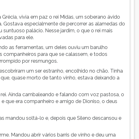
Grécia, vivia em paz o rei Midas, um soberano ávido
za. Gostava especialmente de percorrer as alamedas do
suntuoso palácio. Nesse jardim, o que o rei mais
vadas para ele.
ndo as ferramentas, um deles ouviu um barulho
aos companheiros para que se calassem, e todos
terrompido por resmungos.
escobriram um ser estranho, encolhido no chão. Tinha
que, quase morto de tanto vinho, estava deixando a
o rei. Ainda cambaleando e falando com voz pastosa, o
o e que era companheiro e amigo de Dioniso, o deus
das mandou soltá-lo e, depois que Sileno descansou e
orme. Mandou abrir vários barris de vinho e deu uma