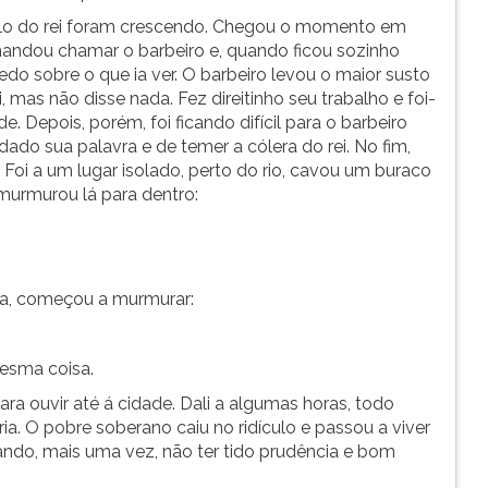
elo do rei foram crescendo. Chegou o momento em
mandou chamar o barbeiro e, quando ficou sozinho
do sobre o que ia ver. O barbeiro levou o maior susto
 mas não disse nada. Fez direitinho seu trabalho e foi-
 Depois, porém, foi ficando difícil para o barbeiro
ado sua palavra e de temer a cólera do rei. No fim,
Foi a um lugar isolado, perto do rio, cavou um buraco
murmurou lá para dentro:
sa, começou a murmurar:
esma coisa.
ra ouvir até á cidade. Dali a algumas horas, todo
a. O pobre soberano caiu no ridículo e passou a viver
ndo, mais uma vez, não ter tido prudência e bom