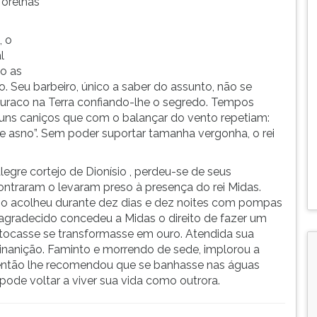
 orelhas
, o
l
o as
. Seu barbeiro, único a saber do assunto, não se
buraco na Terra confiando-lhe o segredo. Tempos
 uns caniços que com o balançar do vento repetiam:
e asno”. Sem poder suportar tamanha vergonha, o rei
egre cortejo de Dionísio , perdeu-se de seus
traram o levaram preso à presença do rei Midas.
o, o acolheu durante dez dias e dez noites com pompas
o, agradecido concedeu a Midas o direito de fazer um
tocasse se transformasse em ouro. Atendida sua
e inanição. Faminto e morrendo de sede, implorou a
s então lhe recomendou que se banhasse nas águas
s pode voltar a viver sua vida como outrora.