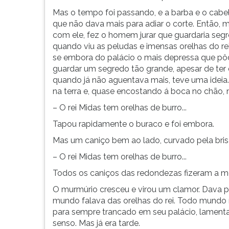
Mas o tempo foi passando, e a barba e o cab
que não dava mais para adiar o corte. Então, 
com ele, fez o homem jurar que guardaria segre
quando viu as peludas e imensas orelhas do rei,
se embora do palácio o mais depressa que pôde.
guardar um segredo tão grande, apesar de ter d
quando já não aguentava mais, teve uma ideia. 
na terra e, quase encostando á boca no chão, 
– O rei Midas tem orelhas de burro...
Tapou rapidamente o buraco e foi embora.
Mas um caniço bem ao lado, curvado pela bri
– O rei Midas tem orelhas de burro...
Todos os caniços das redondezas fizeram a m
O murmúrio cresceu e virou um clamor. Dava pa
mundo falava das orelhas do rei. Todo mundo ri
para sempre trancado em seu palácio, lamenta
senso. Mas já era tarde.