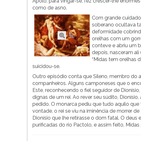
Apolo
leitura
Apolo, para vingar-se, fez crescer-lhe enormes
e
pressione
como de asno.
Mársias,
TAB
Com grande cuidado
afamado
e
soberano ocultava ta
flautista,
depois
deformidade cobrind
compareceram
F.
orelhas com um gorro
ao
Para
conteve e abriu um 
monte
pausar
depois, nasceram ali
Parnasso
a
“Midas tem orelhas d
para
leitura
suicidou-se.
participar
pressione
Outro episódio conta que Sileno, membro do al
de
D
companheiros. Alguns camponeses que o encon
um
(primeira
Este, reconhecendo o fiel seguidor de Dionísi
concurso
tecla
dignas de um rei. Ao rever seu súdito, Dionísi
que
à
pedido. O monarca pediu que tudo aquilo que 
escolheria
esquerda
vontade, o rei se viu na iminência de morrer d
o
do
Dionísio que lhe retirasse o dom fatal. O deu
melhor
F),
purificadas do rio Pactolo, e assim feito, Mida
músico.
para
As
continuar
nove
pressione