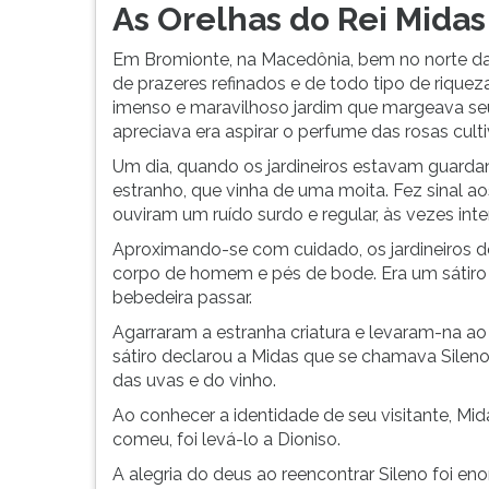
As Orelhas do Rei Midas
musas,
G
convocadas
(primeira
Em Bromionte, na Macedônia, bem no norte da 
para
tecla
de prazeres refinados e de todo tipo de rique
arbitrar
à
imenso e maravilhoso jardim que margeava seu 
a
direita
apreciava era aspirar o perfume das rosas culti
questão,
do
declararam
F).
Um dia, quando os jardineiros estavam guarda
o
Para
estranho, que vinha de uma moita. Fez sinal 
deus
ir
ouviram um ruído surdo e regular, às vezes in
vencedor
ao
Aproximando-se com cuidado, os jardineiros d
mas
menu
corpo de homem e pés de bode. Era um sátiro 
Midas,
principal
bebedeira passar.
presente
pressione
à
a
Agarraram a estranha criatura e levaram-na a
assembleia,
tecla
sátiro declarou a Midas que se chamava Silen
discordou
J
das uvas e do vinho.
e
Ao conhecer a identidade de seu visitante, Mi
depois
comeu, foi levá-lo a Dioniso.
F.
Pressione
A alegria do deus ao reencontrar Sileno foi en