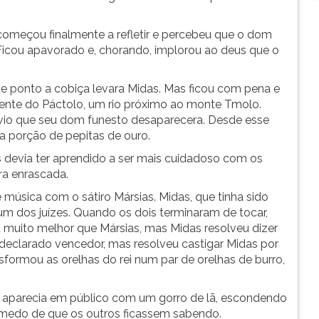
começou finalmente a refletir e percebeu que o dom
icou apavorado e, chorando, implorou ao deus que o
e ponto a cobiça levara Midas. Mas ficou com pena e
nte do Páctolo, um rio próximo ao monte Tmolo.
lívio que seu dom funesto desaparecera. Desde esse
 porção de pepitas de ouro.
 devia ter aprendido a ser mais cuidadoso com os
a enrascada.
 música com o sátiro Mársias. Midas, que tinha sido
um dos juízes. Quando os dois terminaram de tocar,
 muito melhor que Mársias, mas Midas resolveu dizer
i declarado vencedor, mas resolveu castigar Midas por
ansformou as orelhas do rei num par de orelhas de burro,
só aparecia em público com um gorro de lã, escondendo
m medo de que os outros ficassem sabendo.