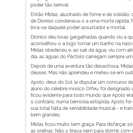
poder tão terrível.
Então Midas, alucinado de fome e de solidão, 
de Dioniso condenava-o a uma morte rápida. F
livra-se daquele poder assustador e mortal.
Dioniso deu boas gargalhadas quando viu a qu
aconselhou-o a logo tomar um banho na nasce
Midas obedeceu e, ao sair da água, viu com a
dia, as águas do Páctolo carregam sempre uma
Depois de uma aventura tão desastrosa, Midas
deuses. Mas não aprendeu e meteu-se em outr
Apolo, deus do Sol, ia disputar um concurso de
aluno do célebre músico Orfeu, foi designado 
ficou evidente para todo mundo que Apolo era
o contrário, numa teimosia estúpida. Apolo fo
sua total falta de sensibilidade musical - e tr
bem grandes.
Midas ficou muito sem graça. Para disfarçar, 
as orelhas. Não o tirava nem para dormir, co