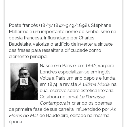
TAB
e
depois
F.
Poeta francês (18/3/1842-9/9/1898). Stéphane
Para
Mallarmé é um importante nome do simbolismo na
pausar
poesia francesa. Influenciado por Charles
a
Baudelaire, valoriza o artifício de inverter a sintaxe
leitura
das frases para ressaltar a dificuldade como
pressione
elemento principal.
D
Nasce em Paris e, em 1862, vai para
(primeira
Londres especializar-se em inglês.
tecla
Volta a Paris um ano depois e funda,
à
em 1874, a revista
A Última Moda
, na
esquerda
qual escreve sobre estética literária.
do
Colabora no jornal
Le Parnasse
F),
Contemporain
, criando os poemas
para
da primeira fase de sua carreira, influenciado por
As
continuar
Flores do Mal
, de Baudelaire, editado na mesma
pressione
época.
G