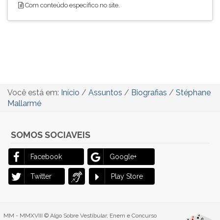
Com conteúdo específico no site.
Você está em:
Início
/
Assuntos
/
Biografias
/
Stéphane
Mallarmé
SOMOS SOCIAVEIS
Facebook
Google+
Twitter
Play Store
MM - MMXVIII © Algo Sobre Vestibular, Enem e Concurso