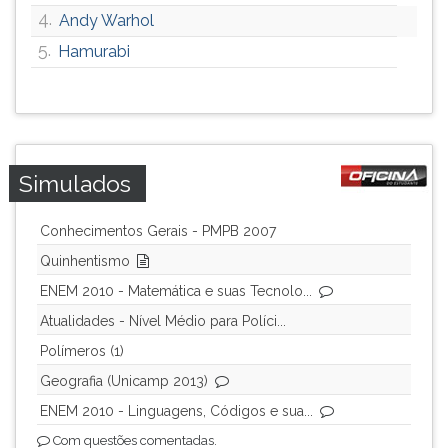
4.
Andy Warhol
ouvir
essa
5.
Hamurabi
instrução
novamente.
Simulados
Conhecimentos Gerais - PMPB 2007
Quinhentismo
ENEM 2010 - Matemática e suas Tecnolo...
Atualidades - Nível Médio para Políci...
Polímeros (1)
Geografia (Unicamp 2013)
ENEM 2010 - Linguagens, Códigos e sua...
Com questões comentadas.