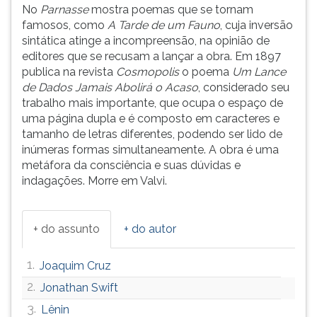
(primeira
No
Parnasse
mostra poemas que se tornam
tecla
famosos, como
A Tarde de um Fauno
, cuja inversão
à
sintática atinge a incompreensão, na opinião de
direita
editores que se recusam a lançar a obra. Em 1897
do
publica na revista
Cosmopolis
o poema
Um Lance
F).
de Dados Jamais Abolirá o Acaso
, considerado seu
Para
trabalho mais importante, que ocupa o espaço de
ir
uma página dupla e é composto em caracteres e
ao
tamanho de letras diferentes, podendo ser lido de
menu
inúmeras formas simultaneamente. A obra é uma
principal
metáfora da consciência e suas dúvidas e
pressione
indagações. Morre em Valvi.
a
tecla
J
+ do assunto
+ do autor
e
depois
1.
Joaquim Cruz
F.
Pressione
2.
Jonathan Swift
F
3.
Lênin
para