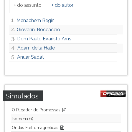
+ do assunto
+ do autor
ouvir
essa
instrução
1.
Menachem Begin
novamente.
2.
Giovanni Boccaccio
3.
Dom Paulo Evaristo Arns
4.
Adam de la Halle
5.
Anuar Sadat
Simulados
O Pagador de Promessas
Isomeria (1)
Ondas Eletromagnéticas