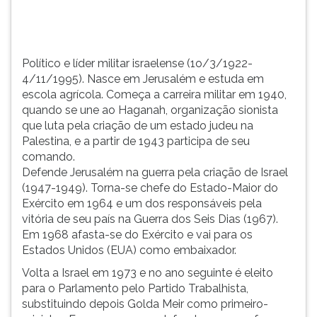
TAB
e
depois
F.
Político e líder militar israelense (1o/3/1922-
Para
4/11/1995). Nasce em Jerusalém e estuda em
pausar
escola agrícola. Começa a carreira militar em 1940,
a
quando se une ao Haganah, organização sionista
leitura
que luta pela criação de um estado judeu na
pressione
Palestina, e a partir de 1943 participa de seu
D
comando.
(primeira
Defende Jerusalém na guerra pela criação de Israel
tecla
(1947-1949). Torna-se chefe do Estado-Maior do
à
Exército em 1964 e um dos responsáveis pela
esquerda
vitória de seu país na Guerra dos Seis Dias (1967).
do
Em 1968 afasta-se do Exército e vai para os
F),
Estados Unidos (EUA) como embaixador.
para
Volta a Israel em 1973 e no ano seguinte é eleito
continuar
para o Parlamento pelo Partido Trabalhista,
pressione
substituindo depois Golda Meir como primeiro-
G