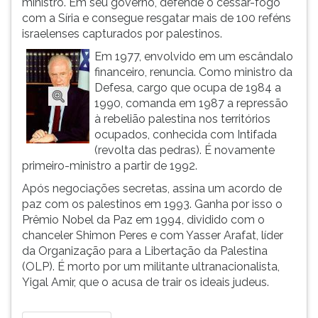
ministro. Em seu governo, defende o cessar-fogo
(primeira
com a Síria e consegue resgatar mais de 100 reféns
tecla
israelenses capturados por palestinos.
à
direita
Em 1977, envolvido em um escândalo
do
financeiro, renuncia. Como ministro da
F).
Defesa, cargo que ocupa de 1984 a
Para
1990, comanda em 1987 a repressão
ir
à rebelião palestina nos territórios
ao
ocupados, conhecida com Intifada
menu
(revolta das pedras). É novamente
principal
primeiro-ministro a partir de 1992.
pressione
Após negociações secretas, assina um acordo de
a
paz com os palestinos em 1993. Ganha por isso o
tecla
Prêmio Nobel da Paz em 1994, dividido com o
J
chanceler Shimon Peres e com Yasser Arafat, líder
e
da Organização para a Libertação da Palestina
depois
(OLP). É morto por um militante ultranacionalista,
F.
Yigal Amir, que o acusa de trair os ideais judeus.
Pressione
F
para