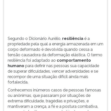
é
TAB
devolvida
e
quando
depois
cessa
F.
a
Para
tensã...
pausar
a
Segundo o Dicionário Aurélio,
resiliência
é a
leitura
propriedade pela qual a energia armazenada em um
pressione
corpo deformado é devolvida quando cessa a
D
tensão causadora da deformação elástica. O termo
(primeira
resiliência foi adaptado ao
comportamento
tecla
humano
para definir nas pessoas sua capacidade
à
de superar dificuldades, vencer adversidades e se
esquerda
recompor de uma situação difícil ainda mais
do
fortalecida.
F),
Conhecemos inúmeros casos de pessoas famosas
para
ou anônimas, que passaram por situações de
continuar
extrema dificuldade, tragédias e privações, e
pressione
mantiveram a crença, a fé e a postura combativa,
G