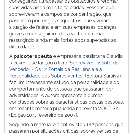
conseguindo ultrapassar os obstáculos e retomar
(primeira
suas vidas ainda mais fortalecidas. Pessoas que
tecla
sobreviveram a campos de concentração, que
à
passaram por longos sequestros, que viveram
direita
situação de falência em suas empresas, doenças
do
graves e conseguiram dar a volta por cima,
F).
ressurgindo ainda mais fortes após superadas as
Para
dificuldades.
ir
ao
A
psicoterapeuta
e empresária paulistana Claudia
menu
Riecken, que lançou o livro "
Sobreviver: Instinto de
principal
Vencedor - Os 12 Portais da Resiliência e a
pressione
Personalidade dos Sobreviventes
" (Editora Saraiva),
a
faz um interessante estudo da personalidade e do
tecla
comportamento de pessoas que passaram por
J
adversidades. A autora apresenta algumas
e
conclusões sobre as características destas pessoas,
depois
em recente matéria publicada na revista VOCÊ SA.
F.
(Edição 104, fevereiro de 2007).
Pressione
Segundo a matéria, ela entrevistou 182 pessoas que
F
passaram por situações críticas: sobreviventes de
para