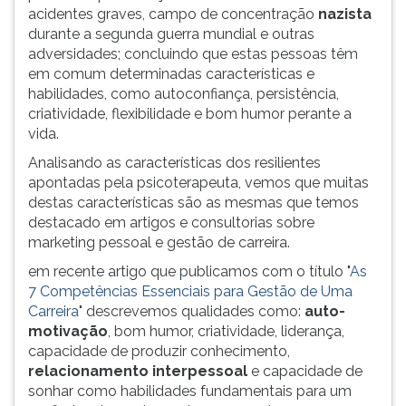
acidentes graves, campo de concentração
nazista
ouvir
durante a segunda guerra mundial e outras
essa
adversidades; concluindo que estas pessoas têm
instrução
em comum determinadas características e
novamente.
habilidades, como autoconfiança, persistência,
criatividade, flexibilidade e bom humor perante a
vida.
Analisando as características dos resilientes
apontadas pela psicoterapeuta, vemos que muitas
destas características são as mesmas que temos
destacado em artigos e consultorias sobre
marketing pessoal e gestão de carreira.
em recente artigo que publicamos com o título "
As
7 Competências Essenciais para Gestão de Uma
Carreira
" descrevemos qualidades como:
auto-
motivação
, bom humor, criatividade, liderança,
capacidade de produzir conhecimento,
relacionamento interpessoal
e capacidade de
sonhar como habilidades fundamentais para um