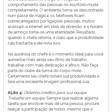
comportamento das pessoas no escritório muda
ouvir
completamente. O ambiente torna-se descontraído
essa
num passe de mágica; os telefones ficam
instrução
sobrecarregados por ligações pessoais; muitos
novamente.
acessam a internet em sites de diversão; e o horário
de almoço torna-se uma eternidade. Resultado,
quando o chefe retorna, é claro que a produtividade
caiu bastante e ele nota isso.
Na ausência do chefe é o momento ideal para você
aumentar mais ainda seu ritmo de trabalho,
trabalhar com mais dedicação e afinco. Não faça
parte do clube da turma do corpo mole.
Certamente seu chefe notará sua produtividade e
terá uma excelente imagem profissional sua.
Ação 4:
Obtenha créditos para sua equipe.
Trabalhe em equipe
. Sempre que realizar alguma
tarefa que envolver mais de uma pessoa, procure
realçar a participação de todos, mesmo que o