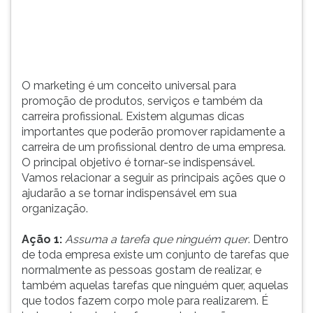
algumas
TAB
dicas
e
importantes
depois
que
F.
poderão
Para
O marketing é um conceito universal para
promover
pausar
promoção de produtos, serviços e também da
rapidamente
a
carreira profissional. Existem algumas dicas
a
leitura
importantes que poderão promover rapidamente a
carreira
pressione
carreira de um profissional dentro de uma empresa.
de
D
O principal objetivo é tornar-se indispensável.
um
(primeira
Vamos relacionar a seguir as principais ações que o
profissional
tecla
ajudarão a se tornar indispensável em sua
dentro
à
organização.
de
esquerda
uma
do
Ação 1:
Assuma a tarefa que ninguém quer
. Dentro
empresa.
F),
de toda empresa existe um conjunto de tarefas que
O
para
normalmente as pessoas gostam de realizar, e
principal
continuar
também aquelas tarefas que ninguém quer, aquelas
objetivo
pressione
que todos fazem corpo mole para realizarem. É
é
G