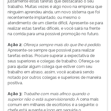
justamente estas tarefas que destacarão o seu
tornar-
(primeira
trabalho. Muitas vezes é algo novo na empresa que
se
tecla
ninguém aprendeu ainda, um novo sistema que foi
indispensável.
à
recentemente implantado, ou mesmo o
Vamos
direita
atendimento de um cliente difícil. Apresente-se para
relacionar
do
realizar estas tarefas difíceis, e você sairá na frente
a
F).
na corrida para uma possível promoção no futuro.
seguir
Para
as
ir
Ação 2:
Ofereça sempre mais do que lhe é pedido
.
principais
ao
Apresente-se sempre que possível para realizar
ações
menu
tarefas extras. Procure superar a expectativa de
que
principal
seus superiores e colegas de trabalho. Ofereça-se
o
pressione
para ajudar algum colega que estiver com seu
a
trabalho em atraso, assim, você acabará sendo
tecla
notado por outros colegas e superiores de maneira
J
positiva.
e
depois
Ação 3:
Trabalhe com mais afinco quando o
F.
superior não o está supervisionando
. A cena mais
Pressione
comum em milhares de escritórios é a seguinte: o
F
chefe está ausente e logo em seguida o
para