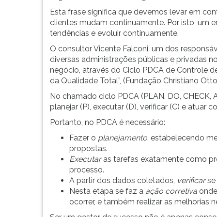
Esta frase significa que devemos levar em co
clientes mudam continuamente. Por isto, um
tendências e evoluir continuamente.
O consultor Vicente Falconi, um dos responsá
diversas administrações públicas e privadas no
negócio, através do Ciclo PDCA de Controle de
da Qualidade Total”, (Fundação Christiano Otton
No chamado ciclo PDCA (PLAN, DO, CHECK, ACT
planejar (P), executar (D), verificar (C) e atuar 
Portanto, no PDCA é necessário:
Fazer o
planejamento
, estabelecendo met
propostas.
Executar
as tarefas exatamente como pre
processo.
A partir dos dados coletados,
verificar
se 
Nesta etapa se faz a
ação corretiva
onde 
ocorrer, e também realizar as melhorias