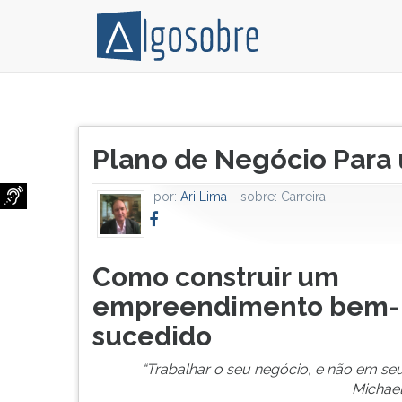
Um
Pressione
grande
TAB
Título
desafio
e
Plano de Negócio Para 
do
para
depois
artigo:
novos
F
por:
Ari Lima
sobre:
Carreira
e
para
antigos
ouvir
escritórios
o
jurídicos,
conteúdo
Como construir um
para
principal
empreendimento bem-
as
desta
escolas
tela.
sucedido
de
Para
Direito
pular
“Trabalhar o seu negócio, e não em seu
que
essa
Michael