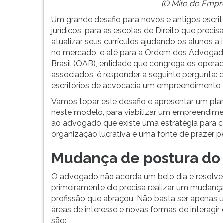
precisam
leitura
(O Mito do Empr
atualizar
pressione
Um grande desafio para novos e antigos escrit
seus
TAB
jurídicos, para as escolas de Direito que preci
currículos
e
atualizar seus currículos ajudando os alunos a 
ajudando
depois
no mercado, e até para a Ordem dos Advoga
os
F.
Brasil (OAB), entidade que congrega os opera
alunos
Para
associados, é responder a seguinte pergunta: 
...
pausar
escritórios de advocacia um empreendimento
a
leitura
Vamos topar este desafio e apresentar um pla
pressione
neste modelo, para viabilizar um empreendimen
D
ao advogado que existe uma estratégia para ca
(primeira
organização lucrativa e uma fonte de prazer pe
tecla
à
Mudança de postura do 
esquerda
do
O advogado não acorda um belo dia e resolve
F),
primeiramente ele precisa realizar um mudanç
para
profissão que abraçou. Não basta ser apenas 
continuar
áreas de interesse e novas formas de intera
pressione
são: