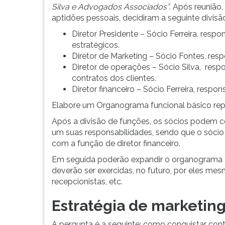
F
Silva e Advogados Associados”
. Após reunião
para
aptidões pessoais, decidiram a seguinte divisã
ouvir
Diretor Presidente – Sócio Ferreira, respo
essa
estratégicos.
instrução
Diretor de Marketing – Sócio Fontes, re
novamente.
Diretor de operações – Sócio Silva, resp
contratos dos clientes.
Diretor financeiro – Sócio Ferreira, respo
Elabore um Organograma funcional básico repr
Após a divisão de funções, os sócios podem c
um suas responsabilidades, sendo que o sócio F
com a função de diretor financeiro.
Em seguida poderão expandir o organograma em
deverão ser exercidas, no futuro, por eles me
recepcionistas, etc.
Estratégia de marketin
A pergunta é a seguinte: como conquistar cont