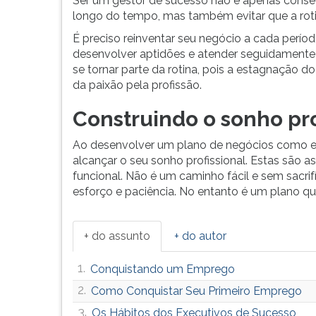
Ser um gestor de sucesso não é apenas conse
longo do tempo, mas também evitar que a rotin
É preciso reinventar seu negócio a cada períod
desenvolver aptidões e atender seguidamente
se tornar parte da rotina, pois a estagnação do
da paixão pela profissão.
Construindo o sonho pro
Ao desenvolver um plano de negócios como es
alcançar o seu sonho profissional. Estas são a
funcional. Não é um caminho fácil e sem sacrifí
esforço e paciência. No entanto é um plano qu
+ do assunto
+ do autor
1.
Conquistando um Emprego
2.
Como Conquistar Seu Primeiro Emprego
3.
Os Hábitos dos Executivos de Sucesso