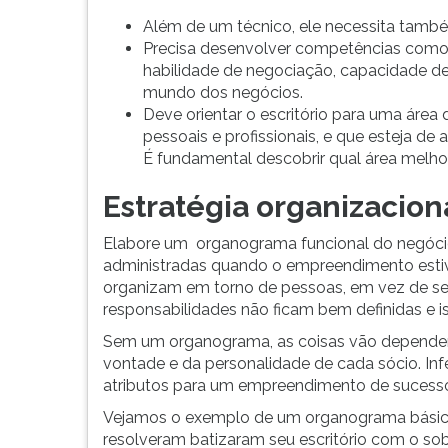
G
Além de um técnico, ele necessita tamb
(primeira
Precisa desenvolver competências como 
tecla
habilidade de negociação, capacidade de
à
mundo dos negócios.
direita
Deve orientar o escritório para uma área
do
pessoais e profissionais, e que esteja d
F).
É fundamental descobrir qual área melhor
Para
ir
Estratégia organizacion
ao
menu
Elabore um organograma funcional do negócio
principal
administradas quando o empreendimento estiver
pressione
organizam em torno de pessoas, em vez de se
a
responsabilidades não ficam bem definidas e is
tecla
Sem um organograma, as coisas vão depender 
J
vontade e da personalidade de cada sócio. Inf
e
atributos para um empreendimento de sucesso, a
depois
F.
Vejamos o exemplo de um organograma básico.
Pressione
resolveram batizaram seu escritório com o 