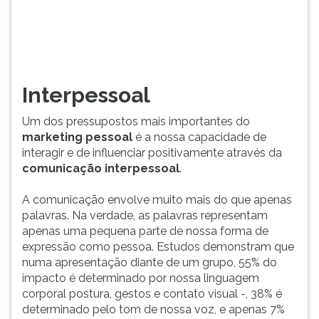
influenciar
TAB
positivamente
e
através
depois
da
F.
comunicação
Para
interpessoal.
pausar
Interpessoal
A
a
comunicação
leitura
Um dos pressupostos mais importantes do
envolve
pressione
marketing pessoal
é a nossa capacidade de
muito
D
interagir e de influenciar positivamente através da
mais
(primeira
comunicação interpessoal
.
do
tecla
que
à
A comunicação envolve muito mais do que apenas
apenas
esquerda
palavras. Na verdade, as palavras representam
palavras.
do
apenas uma pequena parte de nossa forma de
Na
F),
expressão como pessoa. Estudos demonstram que
verdade,
para
numa apresentação diante de um grupo, 55% do
as
continuar
impacto é determinado por nossa linguagem
palavras
pressione
corporal postura, gestos e contato visual -, 38% é
representam
G
determinado pelo tom de nossa voz, e apenas 7%