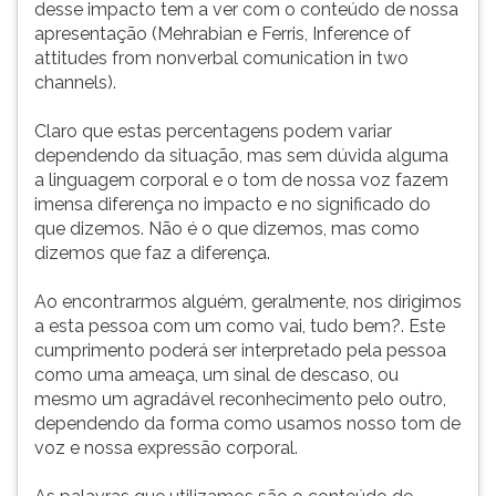
apenas
(primeira
desse impacto tem a ver com o conteúdo de nossa
uma
tecla
apresentação (Mehrabian e Ferris, Inference of
pequena
à
attitudes from nonverbal comunication in two
parte
direita
channels).
d
do
F).
Claro que estas percentagens podem variar
Para
dependendo da situação, mas sem dúvida alguma
ir
a linguagem corporal e o tom de nossa voz fazem
ao
imensa diferença no impacto e no significado do
menu
que dizemos. Não é o que dizemos, mas como
principal
dizemos que faz a diferença.
pressione
a
Ao encontrarmos alguém, geralmente, nos dirigimos
tecla
a esta pessoa com um como vai, tudo bem?. Este
J
cumprimento poderá ser interpretado pela pessoa
e
como uma ameaça, um sinal de descaso, ou
depois
mesmo um agradável reconhecimento pelo outro,
F.
dependendo da forma como usamos nosso tom de
Pressione
voz e nossa expressão corporal.
F
para