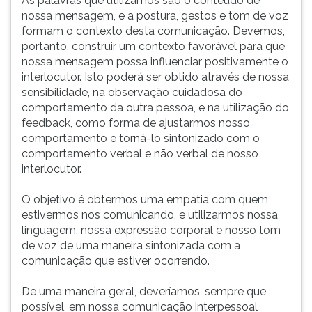
As palavras que utilizamos são o conteúdo de
ouvir
nossa mensagem, e a postura, gestos e tom de voz
essa
formam o contexto desta comunicação. Devemos,
instrução
portanto, construir um contexto favorável para que
novamente.
nossa mensagem possa influenciar positivamente o
interlocutor. Isto poderá ser obtido através de nossa
sensibilidade, na observação cuidadosa do
comportamento da outra pessoa, e na utilização do
feedback, como forma de ajustarmos nosso
comportamento e torná-lo sintonizado com o
comportamento verbal e não verbal de nosso
interlocutor.
O objetivo é obtermos uma empatia com quem
estivermos nos comunicando, e utilizarmos nossa
linguagem, nossa expressão corporal e nosso tom
de voz de uma maneira sintonizada com a
comunicação que estiver ocorrendo.
De uma maneira geral, deveríamos, sempre que
possível, em nossa comunicação interpessoal