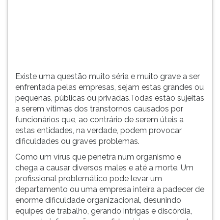
pequenas,
TAB
públicas
e
ou
depois
privadas.Todas
F.
estão
Para
s...
pausar
a
Existe uma questão muito séria e muito grave a ser
leitura
enfrentada pelas empresas, sejam estas grandes ou
pressione
pequenas, públicas ou privadas.Todas estão sujeitas
D
a serem vítimas dos transtornos causados por
(primeira
funcionários que, ao contrário de serem úteis a
tecla
estas entidades, na verdade, podem provocar
à
dificuldades ou graves problemas.
esquerda
Como um vírus que penetra num organismo e
do
chega a causar diversos males e até a morte. Um
F),
profissional problemático pode levar um
para
departamento ou uma empresa inteira a padecer de
continuar
enorme dificuldade organizacional, desunindo
pressione
equipes de trabalho, gerando intrigas e discórdia,
G