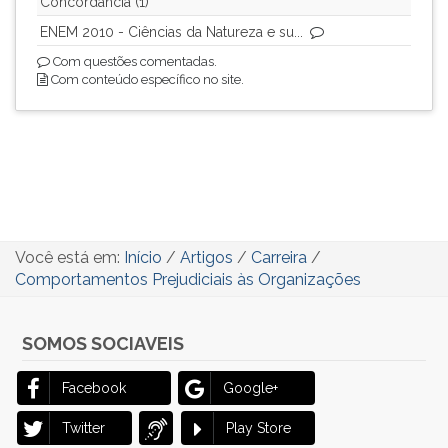
Concordância (1)
ENEM 2010 - Ciências da Natureza e su...
Com questões comentadas.
Com conteúdo específico no site.
Você está em:
Início
/
Artigos
/
Carreira
/
Comportamentos Prejudiciais às Organizações
SOMOS SOCIAVEIS
Facebook
Google+
Twitter
Play Store