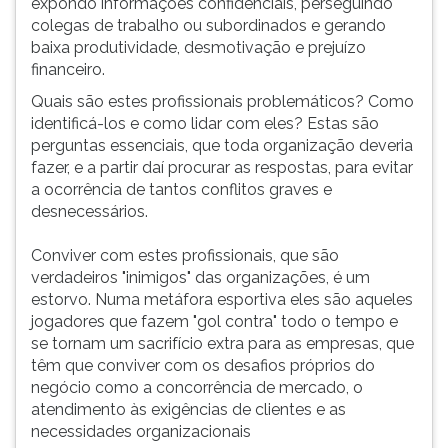
expondo informações confidenciais, perseguindo
(primeira
colegas de trabalho ou subordinados e gerando
tecla
baixa produtividade, desmotivação e prejuízo
à
financeiro.
direita
do
Quais são estes profissionais problemáticos? Como
F).
identificá-los e como lidar com eles? Estas são
Para
perguntas essenciais, que toda organização deveria
ir
fazer, e a partir daí procurar as respostas, para evitar
ao
a ocorrência de tantos conflitos graves e
menu
desnecessários.
principal
pressione
Conviver com estes profissionais, que são
a
verdadeiros "inimigos" das organizações, é um
tecla
estorvo. Numa metáfora esportiva eles são aqueles
J
jogadores que fazem "gol contra" todo o tempo e
e
se tornam um sacrifício extra para as empresas, que
depois
têm que conviver com os desafios próprios do
F.
negócio como a concorrência de mercado, o
Pressione
atendimento às exigências de clientes e as
F
necessidades organizacionais
para