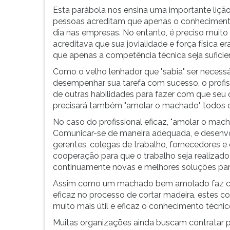
G
Esta parábola nos ensina uma importante lição
(primeira
pessoas acreditam que apenas o conhecimento 
tecla
dia nas empresas. No entanto, é preciso muito
à
acreditava que sua jovialidade e força física 
direita
que apenas a competência técnica seja suficien
do
Como o velho lenhador que "sabia" ser necess
F).
desempenhar sua tarefa com sucesso, o profis
Para
de outras habilidades para fazer com que seu 
ir
precisará também "amolar o machado" todos o
ao
menu
No caso do profissional eficaz, "amolar o mac
principal
Comunicar-se de maneira adequada, e desenvo
pressione
gerentes, colegas de trabalho, fornecedores e
a
cooperação para que o trabalho seja realizado.
tecla
continuamente novas e melhores soluções par
J
Assim como um machado bem amolado faz com
e
eficaz no processo de cortar madeira, estes 
depois
muito mais útil e eficaz o conhecimento técni
F.
Pressione
Muitas organizações ainda buscam contratar pr