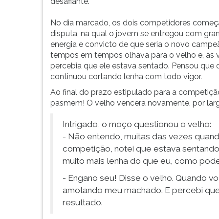
por
leitura
desafiante.
um
pressione
outro
TAB
No dia marcado, os dois competidores começ
lenhador
e
disputa, na qual o jovem se entregou com gra
jovem
depois
energia e convicto de que seria o novo campe
e
F.
tempos em tempos olhava para o velho e, às 
forte
Para
percebia que ele estava sentado. Pensou que o
para
pausar
continuou cortando lenha com todo vigor.
uma
a
Ao final do prazo estipulado para a competiçã
dis...
leitura
pasmem! O velho vencera novamente, por larg
pressione
D
Intrigado, o moço questionou o velho:
(primeira
- Não entendo, muitas das vezes quando
tecla
competição, notei que estava sentando,
à
muito mais lenha do que eu, como pode
esquerda
do
- Engano seu! Disse o velho. Quando vo
F),
amolando meu machado. E percebi que 
para
resultado.
continuar
pressione