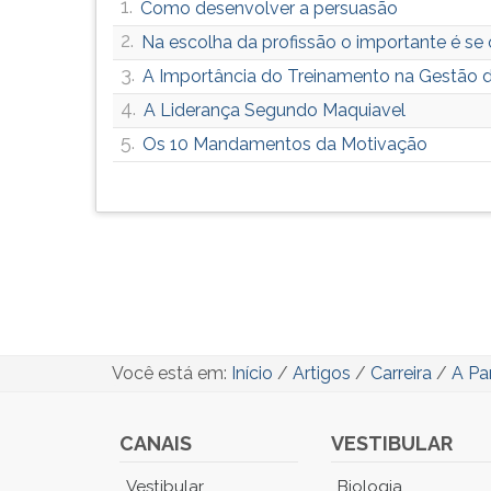
1.
Como desenvolver a persuasão
2.
Na escolha da profissão o importante é se 
3.
A Importância do Treinamento na Gestão d
4.
A Liderança Segundo Maquiavel
5.
Os 10 Mandamentos da Motivação
Você está em:
Início
/
Artigos
/
Carreira
/
A Pa
CANAIS
VESTIBULAR
Você
Vestibular
Biologia