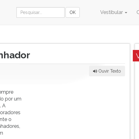
Vestibular
enhador
Ouvir Texto
sempre
ado por um
. A
oradores
nte o
nhadores,
em