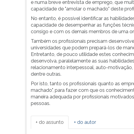
F
e numa breve entrevista de emprego, que muit
para
capacidade de "amolar o machado" deste prof
ouvir
No entanto, é possível identificar as habilida
essa
capacidade de desempenhar as funções técnica
instrução
consigo e com os demais membros de uma or
novamente.
Também os profissionais precisam desenvolver 
universidades que podem prepará-los de manei
Entretanto, de pouco utilidade estes conhecime
desenvolva, paralelamente as suas habilidad
relacionamento interpessoal, auto-motivação, 
dentre outras.
Por isto, tanto os profissionais quanto as emp
machado", para fazer com que os conheciment
maneira adequada por profissionais motivado
pessoas.
+ do assunto
+ do autor