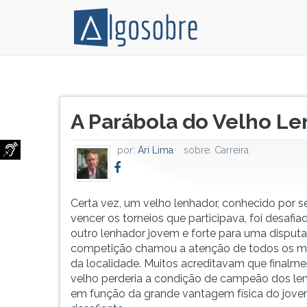
Certa
Pressione
vez,
TAB
Título
um
e
A Parábola do Velho L
do
velho
depois
artigo:
lenhador,
F
por:
Ari Lima
sobre:
Carreira
conhecido
para
por
ouvir
sempre
o
vencer
conteúdo
Certa vez, um velho lenhador, conhecido por 
os
principal
vencer os torneios que participava, foi desafi
torneios
desta
outro lenhador jovem e forte para uma disputa
que
tela.
competição chamou a atenção de todos os m
participava,
Para
da localidade. Muitos acreditavam que finalme
foi
pular
velho perderia a condição de campeão dos le
desafiado
essa
em função da grande vantagem física do jov