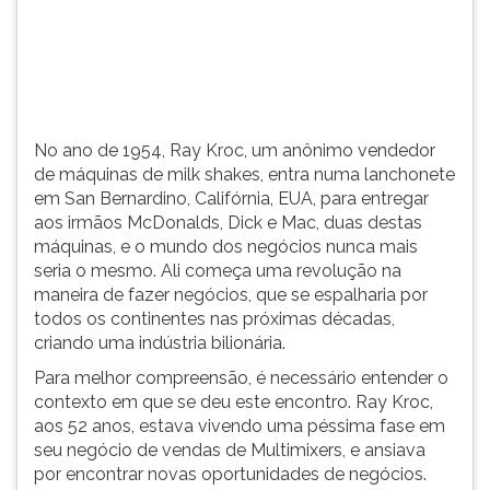
(primeira
tecla
à
direita
do
F).
No ano de 1954, Ray Kroc, um anônimo vendedor
Para
de máquinas de milk shakes, entra numa lanchonete
ir
em San Bernardino, Califórnia, EUA, para entregar
ao
aos irmãos McDonalds, Dick e Mac, duas destas
menu
máquinas, e o mundo dos negócios nunca mais
principal
seria o mesmo. Ali começa uma revolução na
pressione
maneira de fazer negócios, que se espalharia por
a
todos os continentes nas próximas décadas,
tecla
criando uma indústria bilionária.
J
e
Para melhor compreensão, é necessário entender o
depois
contexto em que se deu este encontro. Ray Kroc,
F.
aos 52 anos, estava vivendo uma péssima fase em
Pressione
seu negócio de vendas de Multimixers, e ansiava
F
por encontrar novas oportunidades de negócios.
para