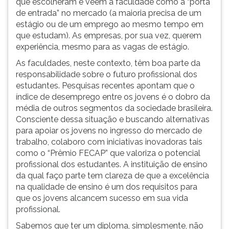
que escolheram e vêem a faculdade como a “porta
ouvir
de entrada” no mercado (a maioria precisa de um
essa
estágio ou de um emprego ao mesmo tempo em
instrução
que estudam). As empresas, por sua vez, querem
novamente.
experiência, mesmo para as vagas de estágio.
As faculdades, neste contexto, têm boa parte da
responsabilidade sobre o futuro profissional dos
estudantes. Pesquisas recentes apontam que o
índice de desemprego entre os jovens é o dobro da
média de outros segmentos da sociedade brasileira.
Consciente dessa situação e buscando alternativas
para apoiar os jovens no ingresso do mercado de
trabalho, colaboro com iniciativas inovadoras tais
como o “Prêmio FECAP” que valoriza o potencial
profissional dos estudantes. A instituição de ensino
da qual faço parte tem clareza de que a excelência
na qualidade de ensino é um dos requisitos para
que os jovens alcancem sucesso em sua vida
profissional.
Sabemos que ter um diploma, simplesmente, não