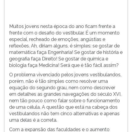
momento
TAB
especial,
e
recheado
depois
de
F.
Muitos jovens nesta época do ano ficam frente a
emoções,
Para
frente com o desafio do vestibular. É um momento
angústias
pausar
especial, recheado de emoções, angústias e
e
a
reflexões. Ah, diriam alguns, é simples: se gostar de
reflexões.
leitura
matemática faça Engenharia! Se gostar de história e
Ah,
pressione
geografia faça Direito! Se gostar de química e
diriam
D
biologia faça Medicina! Será que é tão fácil assim?
alguns,
(primeira
O problema vivenciado pelos jovens vestibulandos,
é
tecla
porém, não é tão simples como resolver uma
simples:
à
equação do segundo grau, nem como descrever
se
esquerda
em detalhes as grandes navegações do século XVI,
gostar
do
nem tão pouco como falar sobre o funcionamento
de
F),
de uma célula. A questão que está na cabeça dos
matemática
para
vestibulandos não tem cinco alternativas e apenas
faça
continuar
uma delas é a correta.
Engenharia!
pressione
Se
G
Com a expansão das faculdades e o aumento