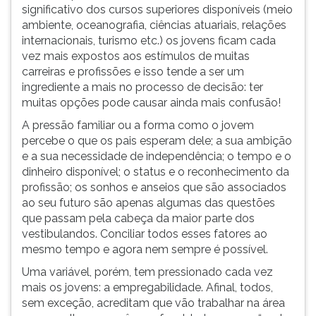
gostar
(primeira
significativo dos cursos superiores disponíveis (meio
de
tecla
ambiente, oceanografia, ciências atuariais, relações
história
à
internacionais, turismo etc.) os jovens ficam cada
e
direita
vez mais expostos aos estímulos de muitas
geografia
do
carreiras e profissões e isso tende a ser um
faça
F).
ingrediente a mais no processo de decisão: ter
Direito!
Para
muitas opções pode causar ainda mais confusão!
Se
ir
A pressão familiar ou a forma como o jovem
gostar
ao
percebe o que os pais esperam dele; a sua ambição
de
menu
e a sua necessidade de independência; o tempo e o
química
principal
dinheiro disponível; o status e o reconhecimento da
e
pressione
profissão; os sonhos e anseios que são associados
biologia
a
ao seu futuro são apenas algumas das questões
faç
tecla
que passam pela cabeça da maior parte dos
J
vestibulandos. Conciliar todos esses fatores ao
e
mesmo tempo e agora nem sempre é possível.
depois
F.
Uma variável, porém, tem pressionado cada vez
Pressione
mais os jovens: a empregabilidade. Afinal, todos,
F
sem exceção, acreditam que vão trabalhar na área
para