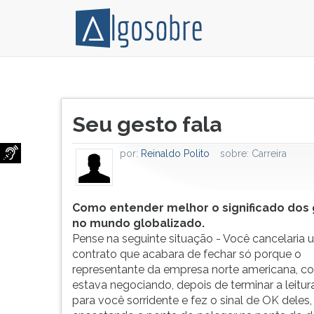
Como
Pressione
entender
TAB
Título
melhor
e
Seu gesto fala
do
o
depois
artigo:
significado
F
por:
Reinaldo Polito
sobre:
Carreira
dos
para
gestos
ouvir
no
o
mundo
conteúdo
Como entender melhor o significado dos
globalizado.
principal
no mundo globalizado.
Pense
desta
Pense na seguinte situação - Você cancelaria 
na
tela.
contrato que acabara de fechar só porque o
seguinte
Para
representante da empresa norte americana, c
situação
pular
estava negociando, depois de terminar a leitur
-
essa
para você sorridente e fez o sinal de OK deles,