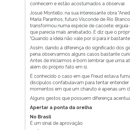
polegar
F
conhecem e estão acostumados a observar.
para
Josué Montello, na sua interessante obra "Aned
ouvir
Maria Paranhos, futuro Visconde de Rio Branco,
essa
transformou numa espécie de cacoete: erguia 
instrução
que parecia mais arrebatado. E diz que o própr
novamente.
"Quando a ideia não vale por si para ir bastant
Assim, dando à diferença do significado dos ge
pena observarmos alguns casos bastante cur
Antes de iniciarmos é bom lembrar que uma ati
além do próprio fato em si.
É conhecido o caso em que Freud estava fuma
discípulos confabulavam para tentar entender 
momentos em que um charuto é apenas um ch
Alguns gestos que possuem diferença acentua
Apertar a ponta da orelha
No Brasil
É um sinal de aprovação