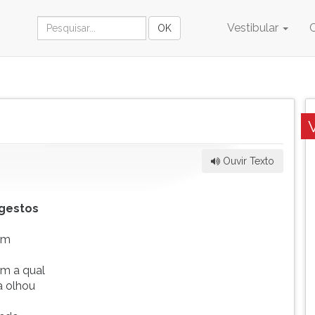
Vestibular
Ouvir Texto
 gestos
um
om a qual
a olhou