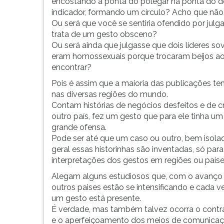
Você
leitura
encostando a ponta do polegar na ponta do 
cancelaria
pressione
indicador, formando um círculo? Acho que não
um
TAB
Ou será que você se sentiria ofendido por julg
contrato
e
trata de um gesto obsceno?
que
depois
Ou será ainda que julgasse que dois líderes sov
acabara
F.
eram homossexuais porque trocaram beijos ao
de
Para
encontrar?
fechar
pausar
Pois é assim que a maioria das publicações te
só
a
nas diversas regiões do mundo.
porque
leitura
Contam histórias de negócios desfeitos e de c
o
pressione
outro país, fez um gesto que para ele tinha u
representante
D
grande ofensa.
da
(primeira
Pode ser até que um caso ou outro, bem isola
empresa
tecla
geral essas historinhas são inventadas, só par
norte
à
interpretações dos gestos em regiões ou países
americana,
esquerda
Alegam alguns estudiosos que, com o avanço 
com
do
outros paises estão se intensificando e cada v
a
F),
um gesto está presente.
qual
para
É verdade, mas também talvez ocorra o contrá
estava
continuar
e o aperfeiçoamento dos meios de comunicaç
negociando,
pressione