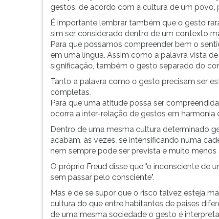
gestos, de acordo com a cultura de um povo, 
depois
G
de
(primeira
É importante lembrar também que o gesto rar
terminar
tecla
sim ser considerado dentro de um contexto ma
a
à
Para que possamos compreender bem o sentid
leitura
direita
em uma língua. Assim como a palavra vista de
olhou
do
significação, também o gesto separado do cont
para
F).
Tanto a palavra como o gesto precisam ser es
você
Para
completas.
sorridente
ir
Para que uma atitude possa ser compreendida 
e
ao
ocorra a inter-relação de gestos em harmonia
fez
menu
o
principal
Dentro de uma mesma cultura determinado ges
sinal
pressione
acabam, às vezes, se intensificando numa cadei
de
a
nem sempre pode ser prevista e muito menos
OK
tecla
O próprio Freud disse que "o inconsciente de 
deles,
J
sem passar pelo consciente".
encostando
e
a
depois
Mas é de se supor que o risco talvez esteja 
ponta
F.
cultura do que entre habitantes de paises dif
do
Pressione
de uma mesma sociedade o gesto é interpreta