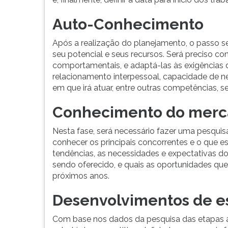
F
para
Auto-Conhecimento
ouvir
essa
Após a realização do planejamento, o passo s
instrução
seu potencial e seus recursos. Será preciso c
novamente.
comportamentais, e adaptá-las às exigências
relacionamento interpessoal, capacidade de n
em que irá atuar, entre outras competências, s
Conhecimento do mer
Nesta fase, será necessário fazer uma pesquis
conhecer os principais concorrentes e o que 
tendências, as necessidades e expectativas do
sendo oferecido, e quais as oportunidades qu
próximos anos.
Desenvolvimentos de es
Com base nos dados da pesquisa das etapas an