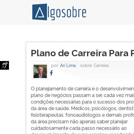
O
Pressione
planejamento
TAB
Título
de
e
Plano de Carreira Para 
do
carreira
depois
artigo:
e
F
por:
Ari Lima
sobre:
Carreira
o
para
desenvolvimento
ouvir
de
o
um
conteúdo
O planejamento de carreira e o desenvolvime
plano
principal
plano de negócios passam a ser, cada vez mai
de
desta
condições necessárias para o sucesso dos prof
negócios
tela.
da área de saúde. Médicos, psicólogos, dentist
passam
Para
fisioterapeutas, fonoaudiólogos e demais profi
a
pular
da área precisam não apenas saber planejar
ser,
essa
cuidadosamente cada passo necessário ao