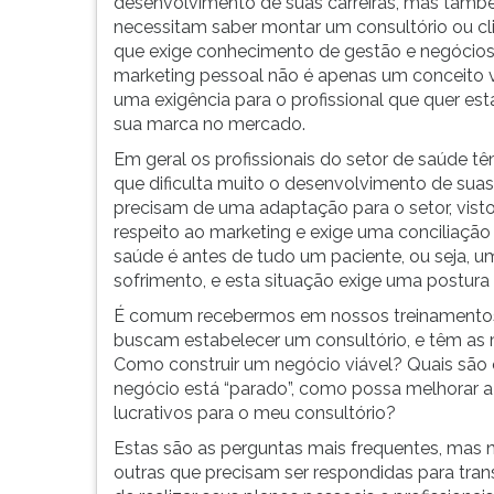
cada
leitura
desenvolvimento de suas carreiras, mas tam
vez
pressione
necessitam saber montar um consultório ou cli
mais,
TAB
que exige conhecimento de gestão e negócios
condições
e
marketing pessoal não é apenas um conceito 
necessárias
depois
uma exigência para o profissional que quer est
para
F.
sua marca no mercado.
o
Para
Em geral os profissionais do setor de saúde 
sucesso
pausar
que dificulta muito o desenvolvimento de suas
dos
a
precisam de uma adaptação para o setor, visto
prof...
leitura
respeito ao marketing e exige uma conciliação
pressione
saúde é antes de tudo um paciente, ou seja, 
D
sofrimento, e esta situação exige uma postura
(primeira
É comum recebermos em nossos treinamentos, 
tecla
buscam estabelecer um consultório, e têm as m
à
Como construir um negócio viável? Quais são 
esquerda
negócio está “parado”, como possa melhorar a
do
lucrativos para o meu consultório?
F),
para
Estas são as perguntas mais frequentes, mas n
continuar
outras que precisam ser respondidas para tran
pressione