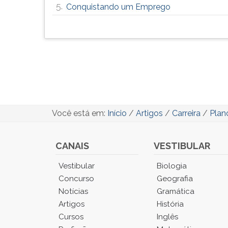
5.
Conquistando um Emprego
Você está em:
Início
/
Artigos
/
Carreira
/
Plan
CANAIS
VESTIBULAR
Você
Vestibular
Biologia
está
Concurso
Geografia
no
Notícias
Gramática
Menu
Artigos
História
Principal.
Cursos
Inglês
Pressione