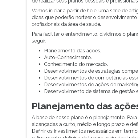
de realizar seus planos pessoais e profissionais
G
Vamos iniciar a partir de hoje, uma serie de ar
(primeira
dicas que poderão nortear o desenvolvimento 
tecla
profissionais da área de saúde.
à
direita
Para facilitar o entendimento, dividimos o pla
do
seguir:
F).
Planejamento das ações.
Para
Auto-Conhecimento.
ir
Conhecimento do mercado.
ao
Desenvolvimentos de estratégias compet
menu
Desenvolvimentos de competências esse
principal
Desenvolvimentos de ações de marketin
pressione
Desenvolvimento de sistema de gestão e
a
tecla
Planejamento das açõe
J
e
A base de nosso plano é o planejamento. Para i
depois
alcançadas a curto, médio e longo prazo e def
F.
Definir os investimentos necessários em termo
Pressione
e, finalmente, definir a data para início dos trab