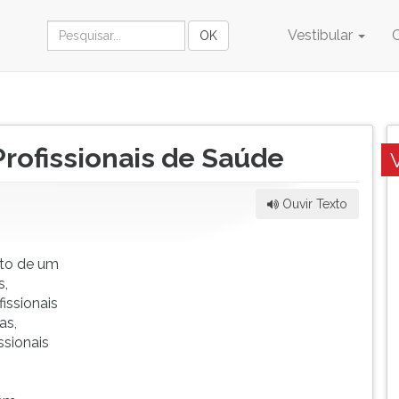
Vestibular
Profissionais de Saúde
Ouvir Texto
nto de um
s,
issionais
as,
ssionais