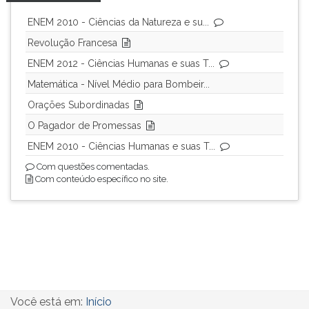
(primeira
tecla
ENEM 2010 - Ciências da Natureza e su...
à
Revolução Francesa
direita
ENEM 2012 - Ciências Humanas e suas T...
do
F).
Matemática - Nível Médio para Bombeir...
Para
Orações Subordinadas
ir
ao
O Pagador de Promessas
menu
ENEM 2010 - Ciências Humanas e suas T...
principal
Com questões comentadas.
pressione
Com conteúdo específico no site.
a
tecla
J
e
depois
F.
Pressione
F
Você está em:
Início
para