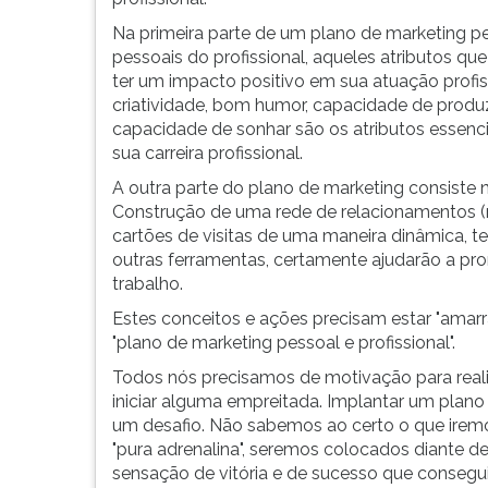
F
para
Na primeira parte de um plano de marketing p
ouvir
pessoais do profissional, aqueles atributos 
essa
ter um impacto positivo em sua atuação profi
instrução
criatividade, bom humor, capacidade de produ
novamente.
capacidade de sonhar são os atributos essenci
sua carreira profissional.
A outra parte do plano de marketing consiste
Construção de uma rede de relacionamentos (ne
cartões de visitas de uma maneira dinâmica, t
outras ferramentas, certamente ajudarão a pr
trabalho.
Estes conceitos e ações precisam estar "amar
"plano de marketing pessoal e profissional".
Todos nós precisamos de motivação para realiz
iniciar alguma empreitada. Implantar um plano
um desafio. Não sabemos ao certo o que ire
"pura adrenalina", seremos colocados diante de 
sensação de vitória e de sucesso que consegui