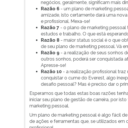
negócios, geralmente, significam mais din
G
Razão 6
- um plano de marketing pessoa
(primeira
amizade, isto certamente dará uma nova 
tecla
e profissional. Mexa-se!
à
Razão 7
- o plano de marketing pessoal 
direita
estudos e trabalho. O que está esperando
do
Razão 8
- maior status social é o que o
F).
de seu plano de marketing pessoal. Vá em
Para
Razão 9
- a realização de seus sonhos 
ir
outros sonhos, poderá ser conquistada a
ao
Apresse-se!
menu
Razão 10
- a realização profissional tr
principal
conquistar o cume do Everest, algo inexpl
pressione
desafio pessoal? Mas é preciso dar o prim
a
tecla
Esperamos que todas estas boas razões tenh
J
iniciar seu plano de gestão de carreira, por is
e
marketing pessoal.
depois
Um plano de marketing pessoal é algo fácil de
F.
de ações e ferramentas que, se utilizados em 
Pressione
profissional.