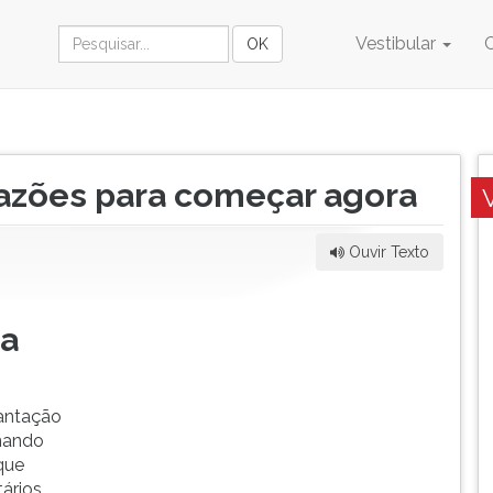
Vestibular
razões para começar agora
Ouvir Texto
ra
lantação
rnando
que
ários,