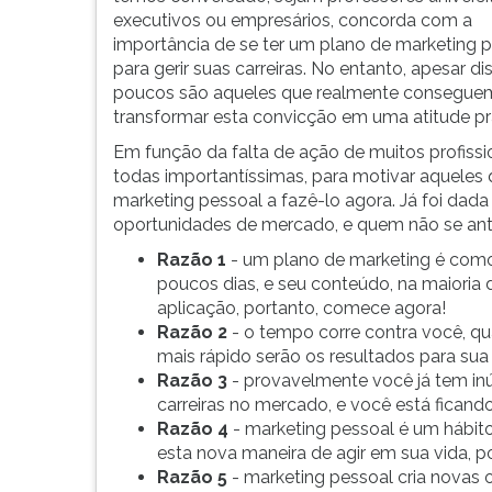
implantação
leitura
executivos ou empresários, concorda com a
de
pressione
importância de se ter um plano de marketing 
um
TAB
para gerir suas carreiras. No entanto, apesar dis
plano
e
poucos são aqueles que realmente consegue
de
depois
transformar esta convicção em uma atitude prá
marketing
F.
pessoal
Para
Em função da falta de ação de muitos profissi
está
pausar
todas importantíssimas, para motivar aqueles
se
a
marketing pessoal a fazê-lo agora. Já foi dada
t...
leitura
oportunidades de mercado, e quem não se ante
pressione
Razão 1
- um plano de marketing é como
D
poucos dias, e seu conteúdo, na maioria d
(primeira
aplicação, portanto, comece agora!
tecla
Razão 2
- o tempo corre contra você, qu
à
mais rápido serão os resultados para sua
esquerda
Razão 3
- provavelmente você já tem i
do
carreiras no mercado, e você está ficando
F),
Razão 4
- marketing pessoal é um hábito
para
esta nova maneira de agir em sua vida, po
continuar
Razão 5
- marketing pessoal cria novas 
pressione