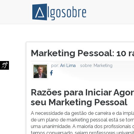
Razões
Pressione
para
TAB
Título
Iniciar
e
Marketing Pessoal: 10 
do
Agora
depois
artigo:
seu
F
por:
Ari Lima
sobre:
Marketing
Marketing
para
Pessoal
ouvir
A
o
necessidade
conteúdo
Razões para Iniciar Ago
da
principal
seu Marketing Pessoal
gestão
desta
de
tela.
A necessidade da gestão de carreira e da imp
carreira
Para
de um plano de marketing pessoal está se to
e
pular
uma unanimidade. A maioria dos profissionais 
da
essa
temos conversado, sejam professores universit