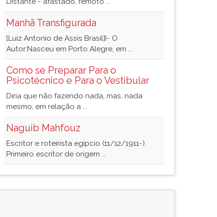
Distante - afastado, remoto ...
Manhã Transfigurada
[Luiz Antonio de Assis Brasil]I- O
Autor:Nasceu em Porto Alegre, em ...
Como se Preparar Para o
Psicotécnico e Para o Vestibular
Diria que não fazendo nada, mas, nada
mesmo, em relação a ...
Naguib Mahfouz
Escritor e roteirista egípcio (11/12/1911-).
Primeiro escritor de origem ...