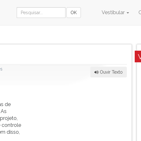
Vestibular
es
Ouvir Texto
as de
 As
projeto,
 controle
ém disso,