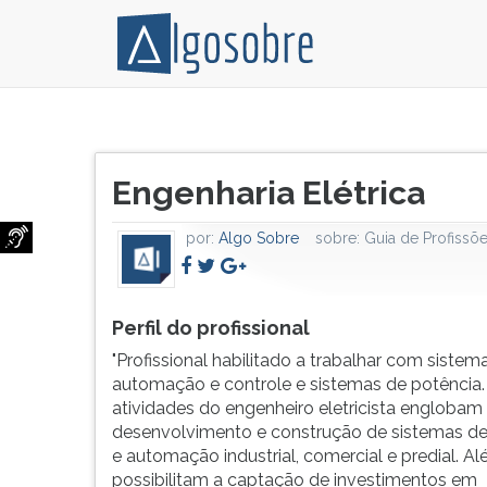
Profissional
Pressione
habilitado
TAB
Título
a
e
Engenharia Elétrica
do
trabalhar
depois
artigo:
com
F
por:
Algo Sobre
sobre:
Guia de Profissõ
sistemas
para
de
ouvir
automação
o
e
conteúdo
Perfil do profissional
controle
principal
"Profissional habilitado a trabalhar com sistem
e
desta
automação e controle e sistemas de potência.
sistemas
tela.
atividades do engenheiro eletricista englobam 
de
Para
desenvolvimento e construção de sistemas de
potência.
pular
e automação industrial, comercial e predial. Al
As
essa
possibilitam a captação de investimentos em