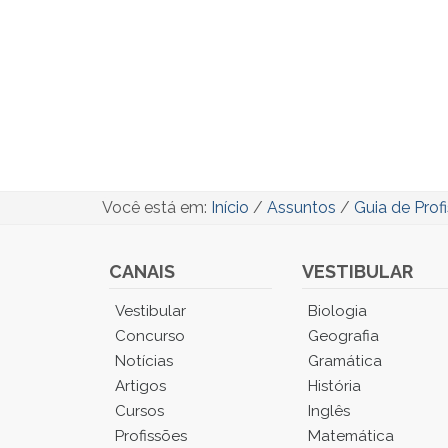
Você está em:
Início
/
Assuntos
/
Guia de Prof
CANAIS
VESTIBULAR
Você
Vestibular
Biologia
está
Concurso
Geografia
no
Notícias
Gramática
Menu
Artigos
História
Principal.
Cursos
Inglês
Pressione
TAB
Profissões
Matemática