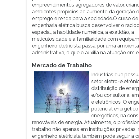
atividades
leitura
empreendimentos agregadores de valor, crian
do
pressione
ambientes propícios ao aumento da geração 
engenheiro
TAB
emprego e renda para a sociedade.O curso de
eletr...
e
engenharia elétrica busca desenvolver o racioc
depois
espacial, a habilidade numérica, a exatidão, a
F.
meticulosidade e a familiaridade com equipa
Para
engenheiro eletricista passa por uma ambient
pausar
administrativa, o que o auxilia na atuação em 
a
leitura
Mercado de Trabalho
pressione
Indústrias que possu
D
setor eletro-eletrôn
(primeira
distribuição de ener
tecla
e/ou consultoria, e
à
e eletrônicos. O enge
esquerda
potencial energético 
do
energéticos, na cons
F),
renováveis de energia. Atualmente, o profissi
para
trabalho não apenas em instituições privada
continuar
engenheiro eletricista também pode seguir a c
pressione