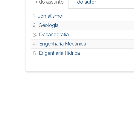
+ do assunto
+ do autor
F
para
1.
ouvir
Jornalismo
essa
2.
Geologia
instrução
3.
Oceanografia
novamente.
4.
Engenharia Mecânica
5.
Engenharia Hídrica