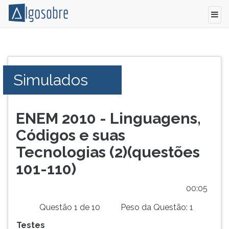
Conteúdo
Pressione
grátis
TAB
para
e
Simulados
vestibular,
depois
enem
F
e
para
concursos.
ouvir
ENEM 2010 - Linguagens,
Videoaulas,
o
Códigos e suas
resumos
conteúdo
e
principal
Tecnologias (2)(questões
download
desta
101-110)
de
tela.
livros,
Para
00:05
biografias,
pular
guia
essa
Questão 1 de 10
Peso da Questão: 1
de
leitura
Testes
profissões,
pressione