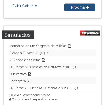
ouvir
Exibir Gabarito
essa
instrução
novamente.
Simulados
Memórias de um Sargento de Milícias
Biologia (Fuvest 2013)
A Cidade e as Serras
ENEM 2010 - Ciências da Natureza e su...
Substantivo
Cartografia (2)
ENEM 2012 - Ciências Humanas e suas T...
Com questões comentadas.
Com conteúdo específico no site.