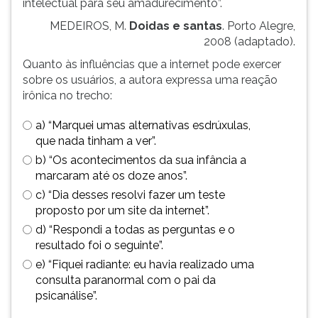
intelectual para seu amadurecimento”.
(primeira
tecla
MEDEIROS, M.
Doidas e santas
. Porto Alegre,
à
2008 (adaptado).
direita
Quanto às influências que a internet pode exercer
do
sobre os usuários, a autora expressa uma reação
F).
irônica no trecho:
Para
ir
a) “Marquei umas alternativas esdrúxulas,
ao
que nada tinham a ver”.
menu
b) “Os acontecimentos da sua infância a
principal
marcaram até os doze anos”.
pressione
a
c) “Dia desses resolvi fazer um teste
tecla
proposto por um site da internet”.
J
d) “Respondi a todas as perguntas e o
e
resultado foi o seguinte”.
depois
e) “Fiquei radiante: eu havia realizado uma
F.
consulta paranormal com o pai da
Pressione
psicanálise”.
F
para