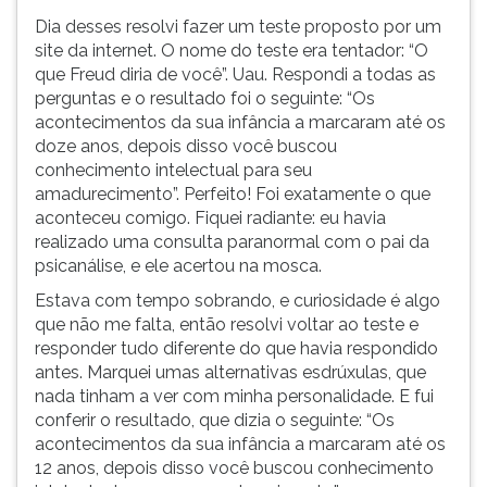
simulados
TAB
Dia desses resolvi fazer um teste proposto por um
comentados.
e
site da internet. O nome do teste era tentador: “O
Acessibilidade
depois
que Freud diria de você”. Uau. Respondi a todas as
sem
F.
perguntas e o resultado foi o seguinte: “Os
leitor
Para
acontecimentos da sua infância a marcaram até os
de
pausar
doze anos, depois disso você buscou
tela.
a
conhecimento intelectual para seu
leitura
amadurecimento”. Perfeito! Foi exatamente o que
pressione
aconteceu comigo. Fiquei radiante: eu havia
D
realizado uma consulta paranormal com o pai da
(primeira
psicanálise, e ele acertou na mosca.
tecla
Estava com tempo sobrando, e curiosidade é algo
à
que não me falta, então resolvi voltar ao teste e
esquerda
responder tudo diferente do que havia respondido
do
antes. Marquei umas alternativas esdrúxulas, que
F),
nada tinham a ver com minha personalidade. E fui
para
conferir o resultado, que dizia o seguinte: “Os
continuar
acontecimentos da sua infância a marcaram até os
pressione
12 anos, depois disso você buscou conhecimento
G