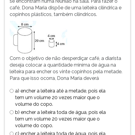
se encontram numa reunião na sala. Para fazer o
simulados
TAB
café, Dona Maria dispõe de uma leiteira cilíndrica e
comentados.
e
copinhos plásticos, também cilíndricos.
Acessibilidade
depois
sem
F.
leitor
Para
de
pausar
tela.
a
leitura
pressione
Com o objetivo de não desperdiçar café, a diarista
D
deseja colocar a quantidade miníma de água na
(primeira
leiteira para encher os vinte copinhos pela metade.
tecla
Para que isso ocorra, Dona Maria deverá
à
a) encher a leiteira até a metade, pois ela
esquerda
tem um volume 20 vezes maior que o
do
volume do copo.
F),
para
b) encher a leiteira toda de água, pois ela
continuar
tem um volume 20 vezes maior que o
pressione
volume do copo.
G
c) encher a leiteira toda de água, pois ela