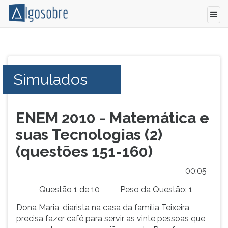
Conteúdo
Pressione
grátis
TAB
para
e
Simulados
vestibular,
depois
enem
F
e
para
concursos.
ouvir
ENEM 2010 - Matemática e
Videoaulas,
o
suas Tecnologias (2)
resumos
conteúdo
e
principal
(questões 151-160)
download
desta
de
tela.
00:05
livros,
Para
Questão 1 de 10
Peso da Questão: 1
biografias,
pular
guia
essa
Dona Maria, diarista na casa da família Teixeira,
de
leitura
precisa fazer café para servir as vinte pessoas que
profissões,
pressione