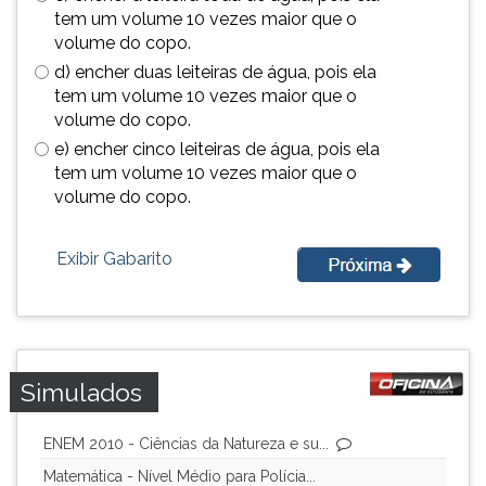
(primeira
tem um volume 10 vezes maior que o
tecla
volume do copo.
à
d) encher duas leiteiras de água, pois ela
direita
tem um volume 10 vezes maior que o
do
volume do copo.
F).
e) encher cinco leiteiras de água, pois ela
Para
tem um volume 10 vezes maior que o
ir
volume do copo.
ao
menu
principal
Exibir Gabarito
pressione
a
tecla
J
e
Simulados
depois
F.
Pressione
ENEM 2010 - Ciências da Natureza e su...
F
Matemática - Nível Médio para Polícia...
para