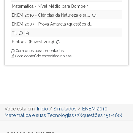
ouvir
Matemática - Nível Médio para Bombeir...
essa
ENEM 2010 - Ciências da Natureza e su...
instrução
ENEM 2007 - Prova Amarela (questões d...
novamente.
Til
Biologia (Fuvest 2013)
Com questões comentadas.
Com conteúdo específico no site.
Você está em:
Início
/
Simulados
/
ENEM 2010 -
Matemática e suas Tecnologias (2)(questões 151-160)