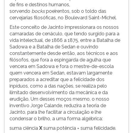
(primeira
de fins e destinos humanos,
tecla
sorvendo
bocks
poeirentos, sob o toldo das
à
cervejarias filosóficas, no Boulevard Saint-Michel.
direita
Este conceito de Jacinto impressionara os nossos
do
camaradas de cenáculo, que tendo surgido para a
F).
vida intelectual, de 1866 a 1875, entre a Batalha de
Para
Sadowa e a Batalha de Sedan e ouvindo
ir
constantemente desde então, aos técnicos e aos
ao
filósofos, que fora a espingarda de agulha que
menu
vencera em Sadowa e fora o mestre-de-escola
principal
quem vencera em Sedan, estavam largamente
pressione
preparados a acreditar que a felicidade dos
a
inpíduos, como a das nações, se realiza pelo
tecla
ilimitado desenvolvimento da mecânica e da
J
erudição. Um desses moços mesmo, o nosso
e
inventivo Jorge Calande, reduzira a teoria de
depois
Jacinto, para lhe facilitar a circulação e lhe
F.
condensar o brilho, a uma forma algébrica:
Pressione
F
suma ciência
X
suma potência = suma felicidade.
para