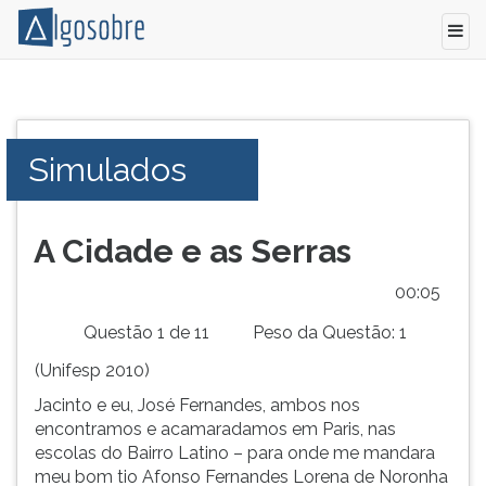
Conteúdo
Pressione
grátis
TAB
para
e
Simulados
vestibular,
depois
enem
F
e
para
concursos.
ouvir
A Cidade e as Serras
Videoaulas,
o
resumos
conteúdo
00:05
e
principal
Questão 1 de 11
Peso da Questão: 1
download
desta
de
tela.
(Unifesp 2010)
livros,
Para
Jacinto e eu, José Fernandes, ambos nos
biografias,
pular
encontramos e acamaradamos em Paris, nas
guia
essa
escolas do Bairro Latino – para onde me mandara
de
leitura
meu bom tio Afonso Fernandes Lorena de Noronha
profissões,
pressione