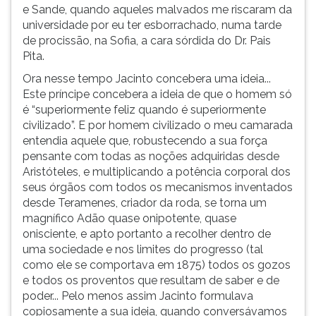
e Sande, quando aqueles malvados me riscaram da
simulados
TAB
universidade por eu ter esborrachado, numa tarde
comentados.
e
de procissão, na Sofia, a cara sórdida do Dr. Pais
Acessibilidade
depois
Pita.
sem
F.
leitor
Para
Ora nesse tempo Jacinto concebera uma ideia...
de
pausar
Este príncipe concebera a ideia de que o homem só
tela.
a
é “superiormente feliz quando é superiormente
leitura
civilizado”. E por homem civilizado o meu camarada
pressione
entendia aquele que, robustecendo a sua força
D
pensante com todas as noções adquiridas desde
(primeira
Aristóteles, e multiplicando a potência corporal dos
tecla
seus órgãos com todos os mecanismos inventados
à
desde Teramenes, criador da roda, se torna um
esquerda
magnífico Adão quase onipotente, quase
do
onisciente, e apto portanto a recolher dentro de
F),
uma sociedade e nos limites do progresso (tal
para
como ele se comportava em 1875) todos os gozos
continuar
e todos os proventos que resultam de saber e de
pressione
poder... Pelo menos assim Jacinto formulava
G
copiosamente a sua ideia, quando conversávamos