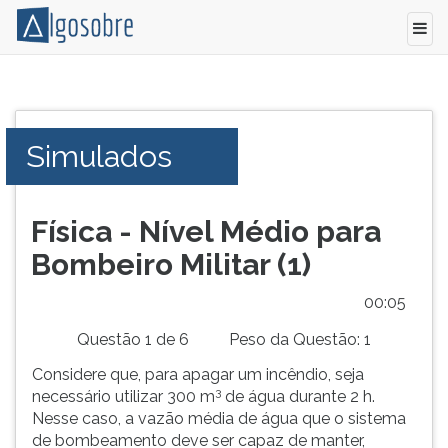
Conteúdo
Pressione
grátis
TAB
para
e
Simulados
vestibular,
depois
enem
F
e
para
concursos.
ouvir
Física - Nível Médio para
Videoaulas,
o
Bombeiro Militar (1)
resumos
conteúdo
e
principal
00:05
download
desta
de
tela.
Questão 1 de 6
Peso da Questão: 1
livros,
Para
Considere que, para apagar um incêndio, seja
biografias,
pular
3
necessário utilizar 300 m
de água durante 2 h.
guia
essa
Nesse caso, a vazão média de água que o sistema
de
leitura
de bombeamento deve ser capaz de manter,
profissões,
pressione