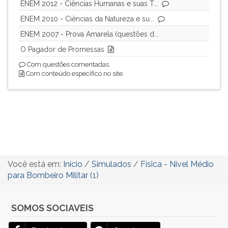
(primeira
ENEM 2012 - Ciências Humanas e suas T...
tecla
ENEM 2010 - Ciências da Natureza e su...
à
ENEM 2007 - Prova Amarela (questões d...
direita
do
O Pagador de Promessas
F).
Com questões comentadas.
Para
Com conteúdo específico no site.
ir
ao
menu
principal
pressione
a
tecla
J
Você está em:
Início
/
Simulados
/
Física - Nível Médio
e
para Bombeiro Militar (1)
depois
F.
Pressione
SOMOS SOCIAVEIS
F
para