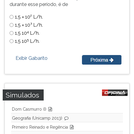
durante esse período, é de
simulados
TAB
comentados.
e
1,5 × 10² L/h.
Acessibilidade
depois
sem
F.
1,5 × 10³ L/h.
leitor
Para
4
1,5 10
L/h.
de
pausar
5
1,5 10
L/h.
tela.
a
leitura
pressione
Exibir Gabarito
D
(primeira
tecla
à
esquerda
Simulados
do
F),
Dom Casmurro (I)
para
continuar
Geografia (Unicamp 2013)
pressione
Primeiro Reinado e Regência
G