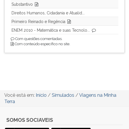
Substantivo
ouvir
essa
Direitos Humanos, Cidadania e Atualid...
instrução
Primeiro Reinado e Regência
novamente.
ENEM 2010 - Matemática e suas Tecnolo...
Com questões comentadas.
Com conteúdo específico no site.
Você está em:
Início
/
Simulados
/
Viagens na Minha
Terra
SOMOS SOCIAVEIS