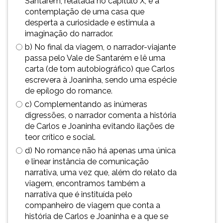
Santarém, relatada no capítulo X, e a
simulados
TAB
contemplação de uma casa que
comentados.
e
desperta a curiosidade e estimula a
Acessibilidade
depois
imaginação do narrador.
sem
F.
b) No final da viagem, o narrador-viajante
leitor
Para
passa pelo Vale de Santarém e lê uma
de
pausar
carta (de tom autobiográfico) que Carlos
tela.
a
escrevera à Joaninha, sendo uma espécie
leitura
de epílogo do romance.
pressione
c) Complementando as inúmeras
D
digressões, o narrador comenta a história
(primeira
de Carlos e Joaninha evitando ilações de
tecla
teor crítico e social.
à
esquerda
d) No romance não há apenas uma única
do
e linear instância de comunicação
F),
narrativa, uma vez que, além do relato da
para
viagem, encontramos também a
continuar
narrativa que é instituída pelo
pressione
companheiro de viagem que conta a
G
história de Carlos e Joaninha e a que se