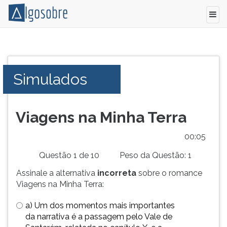
Conteúdo
Pressione
grátis
TAB
para
e
Simulados
vestibular,
depois
enem
F
e
para
concursos.
ouvir
Viagens na Minha Terra
Videoaulas,
o
resumos
conteúdo
00:05
e
principal
Questão 1 de 10
Peso da Questão: 1
download
desta
de
tela.
Assinale a alternativa
incorreta
sobre o romance
livros,
Para
Viagens na Minha Terra:
biografias,
pular
guia
essa
a) Um dos momentos mais importantes
de
leitura
da narrativa é a passagem pelo Vale de
profissões,
pressione