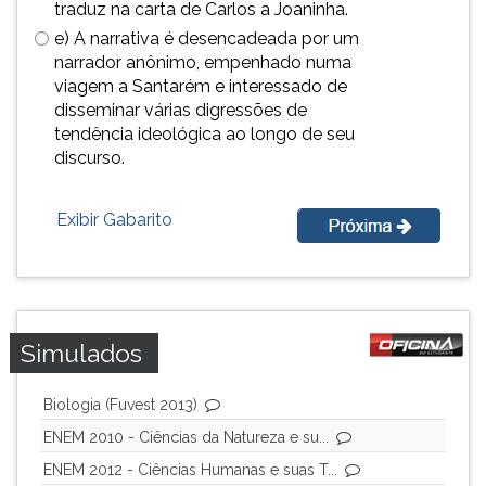
(primeira
traduz na carta de Carlos a Joaninha.
tecla
e) A narrativa é desencadeada por um
à
narrador anônimo, empenhado numa
direita
viagem a Santarém e interessado de
do
disseminar várias digressões de
F).
tendência ideológica ao longo de seu
Para
discurso.
ir
ao
Exibir Gabarito
menu
principal
pressione
a
tecla
J
Simulados
e
depois
Biologia (Fuvest 2013)
F.
Pressione
ENEM 2010 - Ciências da Natureza e su...
F
ENEM 2012 - Ciências Humanas e suas T...
para